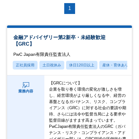
1
金融アドバイザリー第2新卒・未経験歓迎
【GRC】
PwC Japan有限責任監査法人
正社員採用
土日祝休み
休日120日以上
産休・育休あり
【GRCについて】
企業を取り巻く環境の変化が激しさを増
業務内容
し、経営環境がより厳しくなる中、経営の
基盤となるガバナンス、リスク、コンプラ
イアンス（GRC）に対する社会の要請や期
待、さらには法令や監督当局による要求や
監督目線がますます高まっています。
PwCJapan有限責任監査法人のGRC（ガバ
ナンス・リスク・コンプライアンス・アド
バイザリー部）は、GRC領域の圧倒的な専