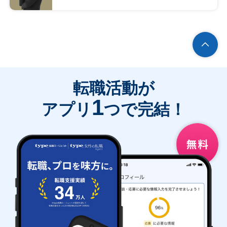
転職活動が
1
アプリ
つで完結！