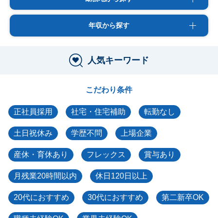
年収から探す
人気キーワード
こだわり条件
正社員採用
社宅・住宅補助
転勤なし
土日祝休み
学歴不問
上場企業
産休・育休あり
フレックス
賞与あり
月残業20時間以内
休日120日以上
20代におすすめ
30代におすすめ
第二新卒OK