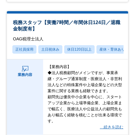
税務スタッフ【実働7時間／年間休日124日／退職
金制度有】
OAG税理士法人
正社員採用
土日祝休み
休日120日以上
産休・育休あり
【業務内容】
◆法人税務顧問がメインですが、事業承
業務内容
継・グループ通算制度・医療法人・非営利
法人などの特殊案件や上場企業などの大型
案件に関する業務も経験できます。
顧問先は優良中小企業を中心に、スタート
アップ企業から上場準備企業、上場企業ま
で幅広く、医療法人や公益法人の顧問先も
あり幅広く経験を積むことが出来る環境で
す。
…続きを読む