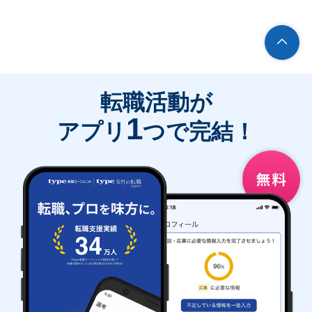
転職活動が
1
アプリ
つで完結！