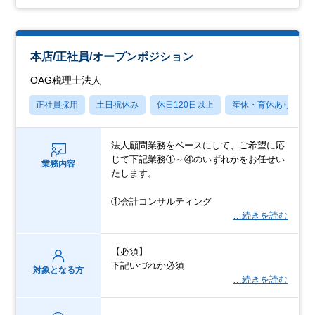
本店/正社員/オープンポジション
OAG税理士法人
正社員採用
土日祝休み
休日120日以上
産休・育休あり
法人顧問業務をベースにして、ご希望に応
じて下記業務①～④のいずれかをお任せい
業務内容
たします。
①会計コンサルティング
…続きを読む
【必須】
下記いづれか必須
対象となる方
…続きを読む