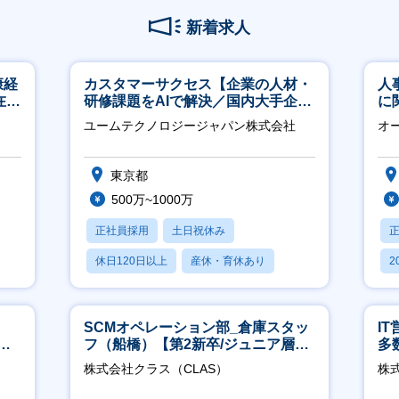
新着求人
康経
カスタマーサクセス【企業の人材・
人
在宅
研修課題をAIで解決／国内大手企業
に
約3万社導入／フレックス可】
く
ユームテクノロジージャパン株式会社
オ
社
東京都
500万~1000万
正社員採用
土日祝休み
休日120日以上
産休・育休あり
2
転勤なし
休
SCMオペレーション部_倉庫スタッ
I
サ
フ（船橋）【第2新卒/ジュニア層歓
多
／直
迎】
リ
株式会社クラス（CLAS）
株式