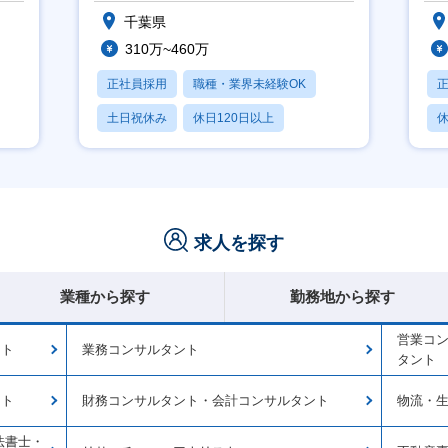
千葉県
310万~460万
正社員採用
職種・業界未経験OK
土日祝休み
休日120日以上
休
産休・育休あり
月
求人を探す
業種から探す
勤務地から探す
営業コ
ント
業務コンサルタント
タント
ント
財務コンサルタント・会計コンサルタント
物流・
法書士・