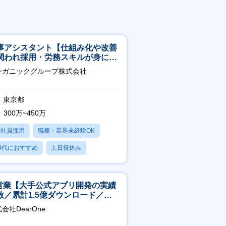
事アシスタント【仕組み化や改善
関われ採用・労務スキルが身につ
環境／年商120億円超の事業会
ーガニックグループ株式会社
】
東京都
300万~450万
正社員採用
職種・業界未経験OK
0代におすすめ
土日祝休み
日120日以上
T営業【大手公式アプリ開発の実績
数／累計1.5億ダウンロード／週4
モート／服装髪型自由】
会社DearOne