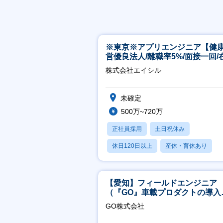
※東京※アプリエンジニア【健
営優良法人/離職率5%/面接一回/
有/完休2日/上流案件多数】
株式会社エイシル
未確定
500万~720万
正社員採用
土日祝休み
休日120日以上
産休・育休あり
月残業20時間以内
【愛知】フィールドエンジニア
（『GO』車載プロダクトの導入
ポート／年休120日／土日祝休
GO株式会社
行直帰