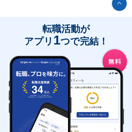
転職活動が
1
アプリ
つで完結！