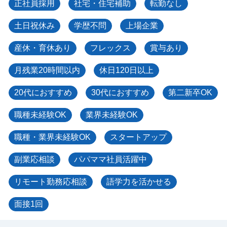
正社員採用
社宅・住宅補助
転勤なし
土日祝休み
学歴不問
上場企業
産休・育休あり
フレックス
賞与あり
月残業20時間以内
休日120日以上
20代におすすめ
30代におすすめ
第二新卒OK
職種未経験OK
業界未経験OK
職種・業界未経験OK
スタートアップ
副業応相談
パパママ社員活躍中
リモート勤務応相談
語学力を活かせる
面接1回