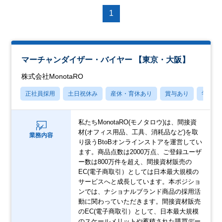
1
マーチャンダイザー・バイヤー 【東京・大阪】
株式会社MonotaRO
正社員採用
土日祝休み
産休・育休あり
賞与あり
学歴不
私たちMonotaRO(モノタロウ)は、間接資
材(オフィス用品、工具、消耗品など)を取
業務内容
り扱うBtoBオンラインストアを運営してい
ます。商品点数は2000万点、ご登録ユーザ
ー数は800万件を超え、間接資材販売の
EC(電子商取引）としては日本最大規模の
サービスへと成長しています。本ポジショ
ンでは、ナショナルブランド商品の採用活
動に関わっていただきます。間接資材販売
のEC(電子商取引）として、日本最大規模
のスケールメリットや蓄積された購買デー