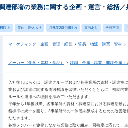
業所調達部署の業務に関する企画・運営・総括／
0日以上
産休・育休あり
月残業20時間以内
賞与あり
学歴不問
マーケティング・企画・管理・経営
貿易・物流・購買・資材
メーカー（化学・素材・食品）
鉄鋼・金属・鉱業・非鉄金属（
入社後しばらくは、調達グループおよび各事業所の資材・調達室
業および調達に関する周辺知識を習得いただくとともに、補助的
ルールや運用への理解を深めていただきます。
半年から1年後以降、各事業所の資材・調達室における調達活動お
務標準の統一を図り、3事業所間の一体感を醸成するための改善活
ただきます。
各室メンバーと協働しながら業務に取り組み、習熟度に応じて、