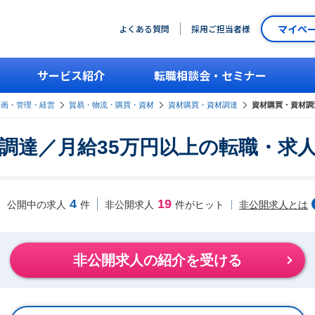
マイペ
よくある質問
採用ご担当者様
サービス紹介
転職相談会・セミナー
企画・管理・経営
貿易・物流・購買・資材
資材購買・資材調達
資材購買・資材調
調達／月給35万円以上の転職・求
4
19
非公開求人とは
公開中の求人
件
非公開求人
件がヒット
非公開求人の紹介を受ける