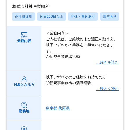
株式会社神戸製鋼所
正社員採用
休日120日以上
産休・育休あり
賞与あり
学
＜業務内容＞
ご入社後は、ご経験および適正を踏まえ、
業務内容
以下いずれかの業務をご担当いただきま
す。
①新規事業創出活動
…続きを読む
以下いずれかのご経験をお持ちの方
①新規事業創出の活動経験
対象となる方
…続きを読む
東京都
兵庫県
勤務地