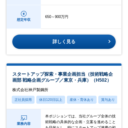
650～900万円
想定年収
詳しく見る
スタートアップ探索・事業企画担当（技術戦略企
画部 戦略企画グループ／東京・兵庫）（H502）
株式会社神戸製鋼所
正社員採用
休日120日以上
産休・育休あり
賞与あり
フ
本ポジションでは、当社グループ全体の技
術戦略の具体的な企画・立案を進めること
業務内容
を目的とし、特にスタートアップ連携の初