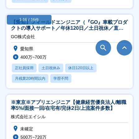
1-16 / 16件
【愛知】フィールドエンジニア（『GO』車載プロダ
クトの導入サポート／年休120日／土日祝休／直行
直帰
GO株式会社
愛知県
400万~700万
正社員採用
土日祝休み
休日120日以上
月残業20時間以内
学歴不問
※東京※アプリエンジニア【健康経営優良法人/離職
率5%/面接一回/在宅有/完休2日/上流案件多数】
株式会社エイシル
未確定
500万~720万