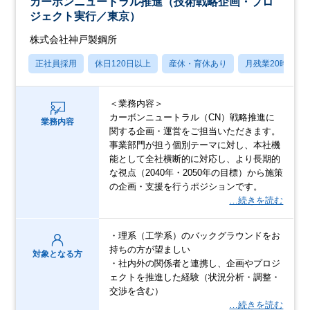
カーボンニュートラル推進（技術戦略企画・プロ
ジェクト実行／東京）
株式会社神戸製鋼所
正社員採用
休日120日以上
産休・育休あり
月残業20時間以
＜業務内容＞
カーボンニュートラル（CN）戦略推進に
業務内容
関する企画・運営をご担当いただきます。
事業部門が担う個別テーマに対し、本社機
能として全社横断的に対応し、より長期的
な視点（2040年・2050年の目標）から施策
の企画・支援を行うポジションです。
…続きを読む
・理系（工学系）のバックグラウンドをお
持ちの方が望ましい
対象となる方
・社内外の関係者と連携し、企画やプロジ
ェクトを推進した経験（状況分析・調整・
交渉を含む）
…続きを読む