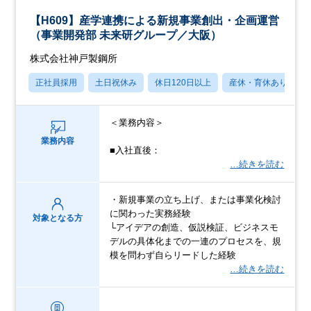
【H609】産学連携による新規事業創出・企画運営
（事業開発部 未来研グループ／大阪）
株式会社神戸製鋼所
正社員採用
土日祝休み
休日120日以上
産休・育休あり
＜業務内容＞
業務内容
■入社直後：
…続きを読む
・新規事業の立ち上げ、または事業化検討
に関わった実務経験
対象となる方
└アイデアの創造、仮説検証、ビジネスモ
デルの具体化までの一連のプロセスを、規
模を問わず自らリードした経験
…続きを読む