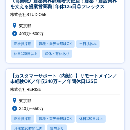
《営業職》建築業界経験者大歓迎！建築・建設業界
を支える提案営業職│年休125日◎フレックス
株式会社STUDIO55
東京都
403万~600万
正社員採用
職種・業界未経験OK
土日祝休み
休日120日以上
産休・育休あり
【カスタマーサポート（内勤）】リモートメイン／
未経験OK／年収340万～／年間休日125日
株式会社RERISE
東京都
340万~550万
正社員採用
職種・業界未経験OK
休日120日以上
月残業20時間以内
賞与あり