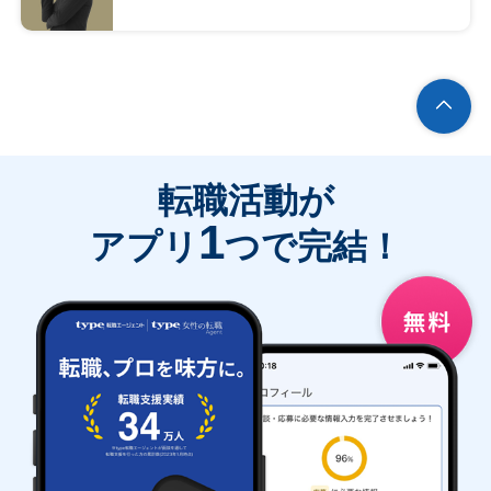
転職活動が
1
アプリ
つで完結！