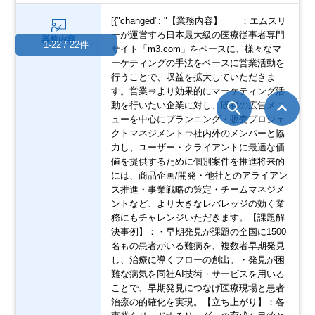
[{"changed": "【業務内容】 ：エムスリ
ーが運営する日本最大級の医療従事者専門
業務内容
1-22 / 22件
サイト「m3.com」をベースに、様々なマ
ーケティングの手法をベースに営業活動を
行うことで、収益を拡大していただきま
す。営業⇒より効果的にマーケティング活
動を行いたい企業に対し、既存の広告メニ
ューを中心にプランニング・販売プロジェ
クトマネジメント⇒社内外のメンバーと協
力し、ユーザー・クライアントに最適な価
値を提供するために個別案件を推進将来的
には、商品企画/開発・他社とのアライアン
ス推進・事業戦略の策定・チームマネジメ
ントなど、より大きなレバレッジの効く業
務にもチャレンジいただきます。【課題解
決事例】：・早期発見が課題の全国に1500
名もの患者がいる難病を、複数者早期発見
し、治療に導くフローの創出。・発見が困
難な病気を同社AI技術・サービスを用いる
ことで、早期発見につなげ医療現場と患者
治療の的確化を実現。【立ち上がり】：各