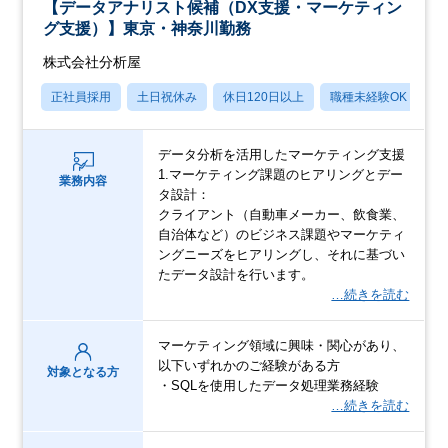
【データアナリスト候補（DX支援・マーケティン
グ支援）】東京・神奈川勤務
株式会社分析屋
正社員採用
土日祝休み
休日120日以上
職種未経験OK
産
データ分析を活用したマーケティング支援
1.マーケティング課題のヒアリングとデー
業務内容
タ設計：
クライアント（自動車メーカー、飲食業、
自治体など）のビジネス課題やマーケティ
ングニーズをヒアリングし、それに基づい
たデータ設計を行います。
…続きを読む
マーケティング領域に興味・関心があり、
以下いずれかのご経験がある方
対象となる方
・SQLを使用したデータ処理業務経験
…続きを読む