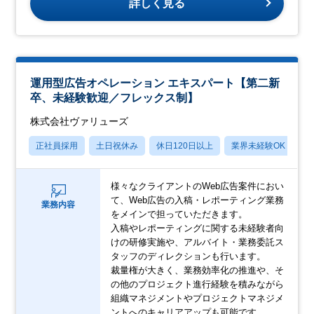
詳しく見る
運用型広告オペレーション エキスパート【第二新
卒、未経験歓迎／フレックス制】
株式会社ヴァリューズ
正社員採用
土日祝休み
休日120日以上
業界未経験OK
産
様々なクライアントのWeb広告案件におい
て、Web広告の入稿・レポーティング業務
業務内容
をメインで担っていただきます。
入稿やレポーティングに関する未経験者向
けの研修実施や、アルバイト・業務委託ス
タッフのディレクションも行います。
裁量権が大きく、業務効率化の推進や、そ
の他のプロジェクト進行経験を積みながら
組織マネジメントやプロジェクトマネジメ
ントへのキャリアアップも可能です。