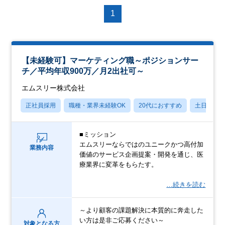
1
【未経験可】マーケティング職～ポジションサー
チ／平均年収900万／月2出社可～
エムスリー株式会社
正社員採用
職種・業界未経験OK
20代におすすめ
土日祝休
■ミッション
エムスリーならではのユニークかつ高付加
業務内容
価値のサービス企画提案・開発を通じ、医
療業界に変革をもらたす。
…続きを読む
～より顧客の課題解決に本質的に奔走した
い方は是非ご応募ください～
対象となる方