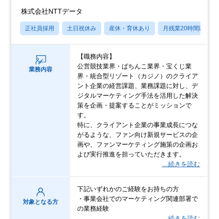
株式会社NTTデータ
正社員採用
土日祝休み
産休・育休あり
月残業20時間以内
【職務内容】
公営競技業界・ぱちんこ業界・宝くじ業
業務内容
界・統合型リゾート（カジノ）のクライア
ント企業の経営課題、業務課題に対し、デ
ジタルマーケティング手法を活用した解決
策を企画・提案することがミッションで
す。
特に、クライアント企業の事業成長につな
がるような、ファン向け新規サービスの企
画や、ファンマーケティング施策の企画お
よび実行推進を担っていただきます。
…続きを読む
下記いずれかのご経験をお持ちの方
・事業会社でのマーケティング関連部署で
対象となる方
の業務経験
…続きを読む