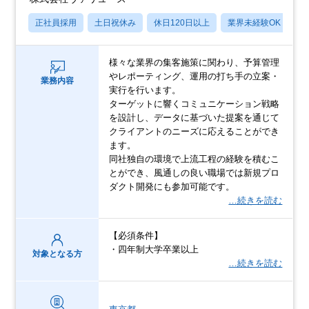
正社員採用
土日祝休み
休日120日以上
業界未経験OK
産
様々な業界の集客施策に関わり、予算管理
やレポーティング、運用の打ち手の立案・
業務内容
実行を行います。
ターゲットに響くコミュニケーション戦略
を設計し、データに基づいた提案を通じて
クライアントのニーズに応えることができ
ます。
同社独自の環境で上流工程の経験を積むこ
とができ、風通しの良い職場では新規プロ
ダクト開発にも参加可能です。
…続きを読む
【必須条件】
・四年制大学卒業以上
対象となる方
…続きを読む