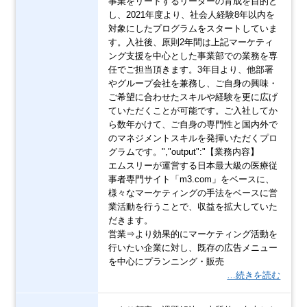
事業をリードするリーダーの育成を目的と
し、2021年度より、社会人経験8年以内を
対象にしたプログラムをスタートしていま
す。入社後、原則2年間は上記マーケティ
ング支援を中心とした事業部での業務を専
任でご担当頂きます。3年目より、他部署
やグループ会社を兼務し、ご自身の興味・
ご希望に合わせたスキルや経験を更に広げ
ていただくことが可能です。ご入社してか
ら数年かけて、ご自身の専門性と国内外で
のマネジメントスキルを発揮いただくプロ
グラムです。","output":"【業務内容】
エムスリーが運営する日本最大級の医療従
事者専門サイト「m3.com」をベースに、
様々なマーケティングの手法をベースに営
業活動を行うことで、収益を拡大していた
だきます。
営業⇒より効果的にマーケティング活動を
行いたい企業に対し、既存の広告メニュー
を中心にプランニング・販売
…続きを読む