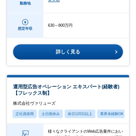
東京都
勤務地
630～800万円
想定年収
詳しく見る
運用型広告オペレーション エキスパート(経験者)
【フレックス制】
株式会社ヴァリューズ
正社員採用
土日祝休み
休日120日以上
業界未経験OK
産
様々なクライアントのWeb広告案件におい