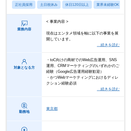
正社員採用
土日祝休み
休日120日以上
業界未経験OK
産
< 事業内容 >
業務内容
現在はエンタメ領域を軸に以下の事業を展
開しています。
…続きを読む
・toC向けの商材でのWeb広告運用、SNS
運用、CRMマーケティングのいずれかのご
対象となる方
経験（Google広告運用経験歓迎）
・かつWebマーケティングにおけるディレ
クション経験必須
…続きを読む
東京都
勤務地