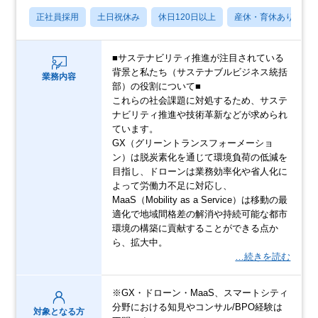
正社員採用
土日祝休み
休日120日以上
産休・育休あり
■サステナビリティ推進が注目されている
背景と私たち（サステナブルビジネス統括
業務内容
部）の役割について■
これらの社会課題に対処するため、サステ
ナビリティ推進や技術革新などが求められ
ています。
GX（グリーントランスフォーメーショ
ン）は脱炭素化を通じて環境負荷の低減を
目指し、ドローンは業務効率化や省人化に
よって労働力不足に対応し、
MaaS（Mobility as a Service）は移動の最
適化で地域間格差の解消や持続可能な都市
環境の構築に貢献することができる点か
ら、拡大中。
…続きを読む
※GX・ドローン・MaaS、スマートシティ
分野における知見やコンサル/BPO経験は
対象となる方