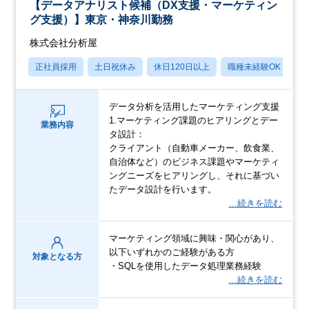
【データアナリスト候補（DX支援・マーケティン
グ支援）】東京・神奈川勤務
株式会社分析屋
正社員採用
土日祝休み
休日120日以上
職種未経験OK
産
データ分析を活用したマーケティング支援
1.マーケティング課題のヒアリングとデー
業務内容
タ設計：
クライアント（自動車メーカー、飲食業、
自治体など）のビジネス課題やマーケティ
ングニーズをヒアリングし、それに基づい
たデータ設計を行います。
…続きを読む
マーケティング領域に興味・関心があり、
以下いずれかのご経験がある方
対象となる方
・SQLを使用したデータ処理業務経験
…続きを読む