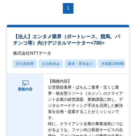
1
【法人】エンタメ業界（ボートレース、競馬、パ
チンコ等）向けデジタルマーケター<786>
株式会社NTTデータ
正社員採用
土日祝休み
産休・育休あり
月残業20時間以内
【職務内容】
公営競技業界・ぱちんこ業界・宝くじ業
業務内容
界・統合型リゾート（カジノ）のクライア
ント企業の経営課題、業務課題に対し、デ
ジタルマーケティング手法を活用した解決
策を企画・提案することがミッションで
す。
特に、クライアント企業の事業成長につな
がるような、ファン向け新規サービスの企
画や、ファンマーケティング施策の企画お