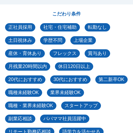
こだわり条件
正社員採用
社宅・住宅補助
転勤なし
土日祝休み
学歴不問
上場企業
産休・育休あり
フレックス
賞与あり
月残業20時間以内
休日120日以上
20代におすすめ
30代におすすめ
第二新卒OK
職種未経験OK
業界未経験OK
職種・業界未経験OK
スタートアップ
副業応相談
パパママ社員活躍中
リモート勤務応相談
語学力を活かせる