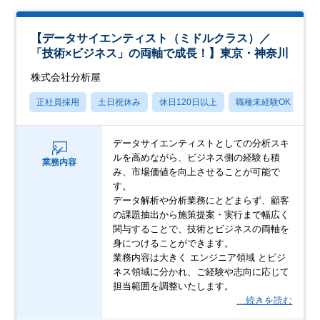
【データサイエンティスト（ミドルクラス）／
「技術×ビジネス」の両軸で成長！】東京・神奈川
株式会社分析屋
正社員採用
土日祝休み
休日120日以上
職種未経験OK
産
データサイエンティストとしての分析スキ
ルを高めながら、ビジネス側の経験も積
業務内容
み、市場価値を向上させることが可能で
す。
データ解析や分析業務にとどまらず、顧客
の課題抽出から施策提案・実行まで幅広く
関与することで、技術とビジネスの両軸を
身につけることができます。
業務内容は大きく エンジニア領域 とビジ
ネス領域に分かれ、ご経験や志向に応じて
担当範囲を調整いたします。
…続きを読む