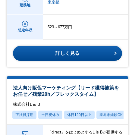
東京都
勤務地
523～677万円
想定年収
詳しく見る
法人向け販促マーケティング【リード獲得施策を
お任せ／残業20h／フレックスタイム】
株式会社L is B
正社員採用
土日祝休み
休日120日以上
業界未経験OK
産
「direct」をはじめとするL is Bが提供する