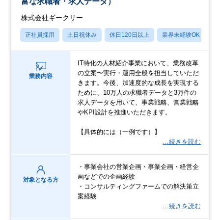
富な求職者・求人データ）
株式会社ギークリー
正社員採用
土日祝休み
休日120日以上
業界未経験OK
産
IT特化の人材紹介事業において、業務改革
の立案〜実行・運用全般を担当していただ
業務内容
きます。今後、加速度的な成長を実現する
ために、10万人の求職者データと3万件の
求人データを用いて、事業戦略、営業戦略
やKPI設計を推進いただきます。
【具体的には（一例です）】
…続きを読む
・事業会社の営業企画・事業企画・経営企
画などでの企画経験
対象となる方
・コンサルティングファームでの解決策立
案経験
…続きを読む