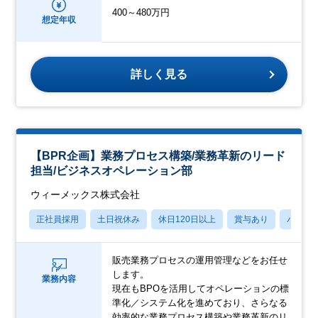
400～480万円
想定年収
詳しく見る
【BPR企画】業務プロセス構築/業務革新のリード
担当/ビジネスオペレーション部
ウィーメックス株式会社
正社員採用
土日祝休み
休日120日以上
賞与あり
パパマ
販売業務プロセスの運用管理などをお任せ
します。
業務内容
現在もBPOを活用してオペレーションの標
準化／システム化を進めており、さらなる
効率的な業務プロセス構築や業務革新のリ