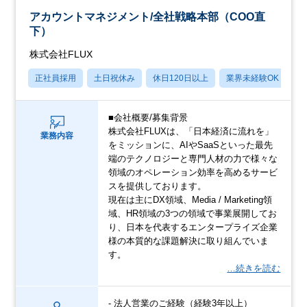
アカウントマネジメント/全社戦略本部（COO直
下）
株式会社FLUX
正社員採用
土日祝休み
休日120日以上
業界未経験OK
月
■会社概要/募集背景
株式会社FLUXは、「日本経済に流れを」
業務内容
をミッションに、AIやSaaSといった最先
端のテクノロジーと専門人材の力で様々な
領域のオペレーション効率を高めるサービ
スを提供しております。
現在は主にDX領域、Media / Marketing領
域、HR領域の3つの領域で事業展開してお
り、日本を代表するエンタープライズ企業
様の本質的な課題解決に取り組んでいま
す。
…続きを読む
- 法人営業のご経験（経験3年以上）