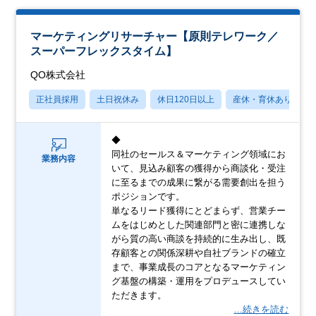
マーケティングリサーチャー【原則テレワーク／
スーパーフレックスタイム】
QO株式会社
正社員採用
土日祝休み
休日120日以上
産休・育休あり
◆
同社のセールス＆マーケティング領域にお
業務内容
いて、見込み顧客の獲得から商談化・受注
に至るまでの成果に繋がる需要創出を担う
ポジションです。
単なるリード獲得にとどまらず、営業チー
ムをはじめとした関連部門と密に連携しな
がら質の高い商談を持続的に生み出し、既
存顧客との関係深耕や自社ブランドの確立
まで、事業成長のコアとなるマーケティン
グ基盤の構築・運用をプロデュースしてい
ただきます。
…続きを読む