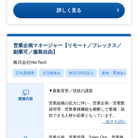
詳しく見る
営業企画マネージャー【リモート／フレックス／
副業可／服装自由】
株式会社HerTech
正社員採用
土日祝休み
休日120日以上
産休・育休あり
▼募集背景／現状の課題
業務内容
営業組織の拡大に伴い、営業企画・営業数
値管理・営業事務機能を横断して整備・統
括できる人材が必要となっています。
…続きを読む
営業企画、営業管理、Sales Ops、営業推