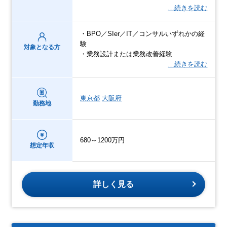
…続きを読む
・BPO／SIer／IT／コンサルいずれかの経
験
対象となる方
・業務設計または業務改善経験
…続きを読む
東京都
大阪府
勤務地
680～1200万円
想定年収
詳しく見る