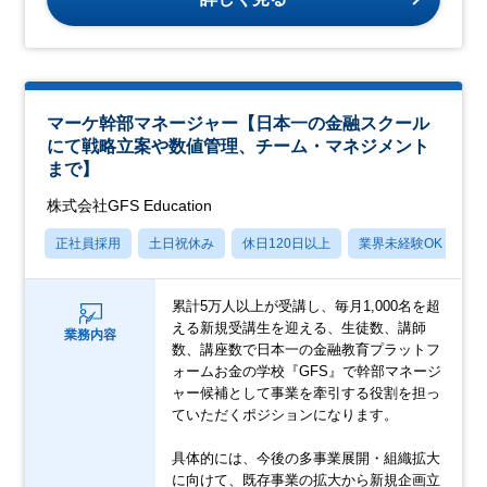
マーケ幹部マネージャー【日本一の金融スクール
にて戦略立案や数値管理、チーム・マネジメント
まで】
株式会社GFS Education
正社員採用
土日祝休み
休日120日以上
業界未経験OK
産
累計5万人以上が受講し、毎月1,000名を超
える新規受講生を迎える、生徒数、講師
業務内容
数、講座数で日本一の金融教育プラットフ
ォームお金の学校『GFS』で幹部マネージ
ャー候補として事業を牽引する役割を担っ
ていただくポジションになります。
具体的には、今後の多事業展開・組織拡大
に向けて、既存事業の拡大から新規企画立