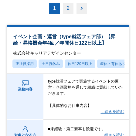
1
2
イベント企画・運営（type就活フェア部）【昇
給・昇格機会年4回／年間休日122日以上】
株式会社キャリアデザインセンター
正社員採用
土日祝休み
休日120日以上
産休・育休あり
type就活フェアで実施するイベントの運
営・企画業務を通して組織に貢献していた
業務内容
だきます。
【具体的なお仕事内容】
…続きを読む
■未経験・第二新卒も歓迎です。
…続きを読む
対象となる方