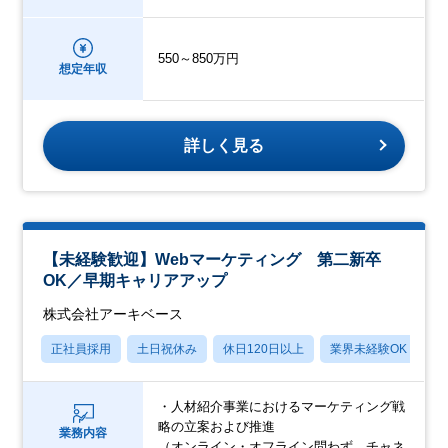
550～850万円
想定年収
詳しく見る
【未経験歓迎】Webマーケティング 第二新卒
OK／早期キャリアアップ
株式会社アーキベース
正社員採用
土日祝休み
休日120日以上
業界未経験OK
産
・人材紹介事業におけるマーケティング戦
略の立案および推進
業務内容
（オンライン・オフライン問わず、チャネ