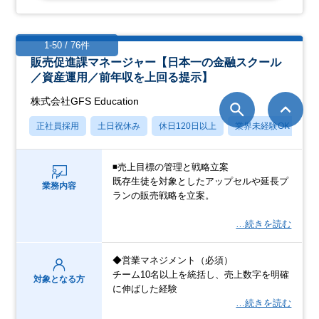
1-50 / 76件
販売促進課マネージャー【日本一の金融スクール
／資産運用／前年収を上回る提示】
株式会社GFS Education
正社員採用
土日祝休み
休日120日以上
業界未経験OK
産
◾️売上目標の管理と戦略立案
既存生徒を対象としたアップセルや延長プ
業務内容
ランの販売戦略を立案。
…続きを読む
◆営業マネジメント（必須）
チーム10名以上を統括し、売上数字を明確
対象となる方
に伸ばした経験
…続きを読む