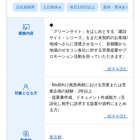
正社員採用
土日祝休み
休日120日以上
産休・育休あり
◆
「グリーンサイト」をはじめとする「建設
業務内容
サイト・シリーズ」をまだ未契約のお客様/
地域へさらに浸透させるべく、首都圏から
地場のゼネコン各社に対する営業提案やプ
ロモーション活動を担っていただきます。
…続きを読む
‐ BtoB向け無形商材における営業または営
業企画の経験：2年以上
対象となる方
‐ 提案書作成、ドキュメント作成能力（言
語化し相手に訴求する提案や資料にまとめ
る力）
…続きを読む
東京都