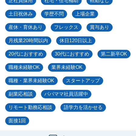
正社員採用
社宅・住宅補助
転勤なし
土日祝休み
学歴不問
上場企業
産休・育休あり
フレックス
賞与あり
月残業20時間以内
休日120日以上
20代におすすめ
30代におすすめ
第二新卒OK
職種未経験OK
業界未経験OK
職種・業界未経験OK
スタートアップ
副業応相談
パパママ社員活躍中
リモート勤務応相談
語学力を活かせる
面接1回