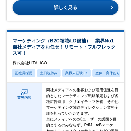
詳しく見る
マーケティング（B2C領域/LD候補） 業界No1
自社メディアをお任せ！リモート・フルフレック
ス可！
株式会社LITALICO
正社員採用
土日祝休み
業界未経験OK
産休・育休あり
月
同社メディアへの集客および活用促進を目
的としたマーケティング戦略策定および各
業務内容
種広告運用、クリエイティブ改善、その他
マーケティング関連ディレクション業務全
般を担っていただきます。
単にメディアへのtoCユーザーの誘因を目
的とするのみならず、PdM・toBマーケ・
セールス・カスタマーサクセスなどの隣接