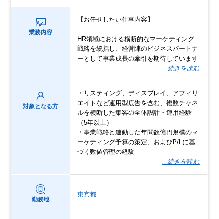
【お任せしたい仕事内容】
業務内容
HR領域における横断的なマーケティング
戦略を統括し、経営陣のビジネスパートナ
ーとして事業成長の牽引を期待しています
…続きを読む
・リスティング、ディスプレイ、アフィリ
エイトなど運用型広告を含む、複数チャネ
対象となる方
ルを横断した集客の全体設計・運用経験
（5年以上）
・事業戦略と連動した年間数億円規模のマ
ーケティング予算の策定、およびP/Lに基
づく数値管理の経験
…続きを読む
東京都
勤務地