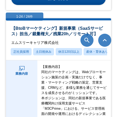
1-24 / 24件
【BtoBマーケティング】新規事業（SaaSサービ
ス）担当／裁量権大／残業20h／リモート可】
エムスリーキャリア株式会社
正社員採用
土日祝休み
休日120日以上
産休・育休あり
【業務内容】
同社のマーケティングは、Webプローモー
業務内容
ション施策の企画・実施だけでなく、事
業・マーケティング戦略の策定、営業支
援、CRMなど、多様な業務を通じてサービ
スを成長させるのがミッションです。
本ポジションは、同社の新規事業である医
療機関向け採用支援サービス
「M3CPrime」における、サービス管理画
面の開発や運用におけるディレクション業