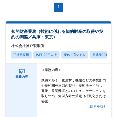
1
知的財産業務（技術に係わる知的財産の取得や契
約の調整／兵庫・東京）
株式会社神戸製鋼所
正社員採用
休日120日以上
産休・育休あり
月残業20時間以
＜業務内容＞
業務内容
鉄鋼アルミ，素形材，機械などの事業部門
や技術開発本部の製品・技術群を担当し、
直接、発明部署とのコミュニケーションを
取りつつ、知財方針の策定（権利化または
秘匿），
…続きを読む