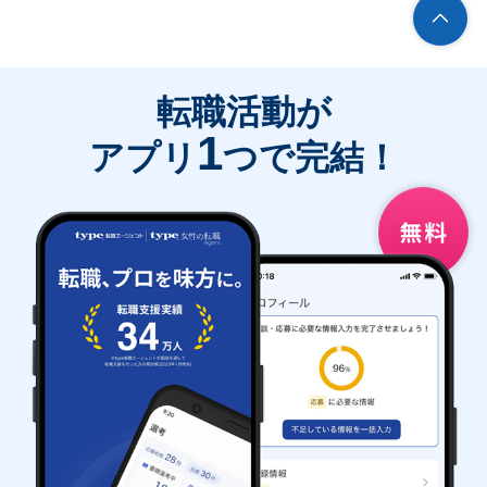
転職活動が
1
アプリ
つで完結！