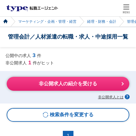
MENU
マーケティング・企画・管理・経営
経理・財務・会計
管理
管理会計／人材派遣の転職・求人・中途採用一覧
3
公開中の求人
件
1
非公開求人
件がヒット
非公開求人の紹介を受ける
非公開求人とは
検索条件を変更する
1