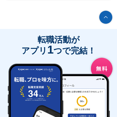
転職活動が
1
アプリ
つで完結！