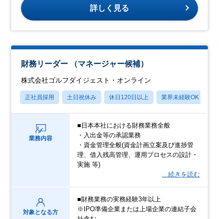
詳しく見る
財務リーダー （マネージャー候補）
株式会社ゴルフダイジェスト・オンライン
正社員採用
土日祝休み
休日120日以上
業界未経験OK
産
■日本本社における財務業務全般
・入出金等の承認業務
業務内容
・資金管理全般(資金計画立案及び進捗管
理、借入残高管理、運用プロセスの設計・
実施 等)
…続きを読む
■財務業務の実務経験3年以上
※IPO準備企業または上場企業の連結子会
対象となる方
社含む