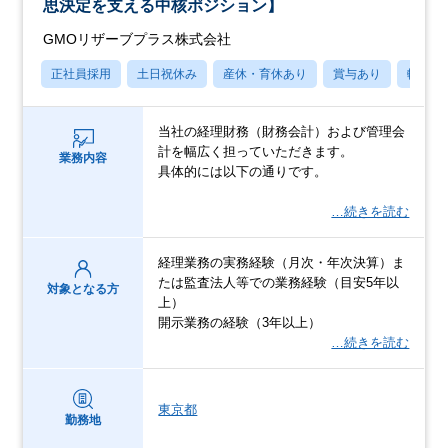
思決定を支える中核ポジション】
GMOリザーブプラス株式会社
正社員採用
土日祝休み
産休・育休あり
賞与あり
転勤な
当社の経理財務（財務会計）および管理会
計を幅広く担っていただきます。
業務内容
具体的には以下の通りです。
…続きを読む
経理業務の実務経験（月次・年次決算）ま
たは監査法人等での業務経験（目安5年以
対象となる方
上）
開示業務の経験（3年以上）
…続きを読む
東京都
勤務地