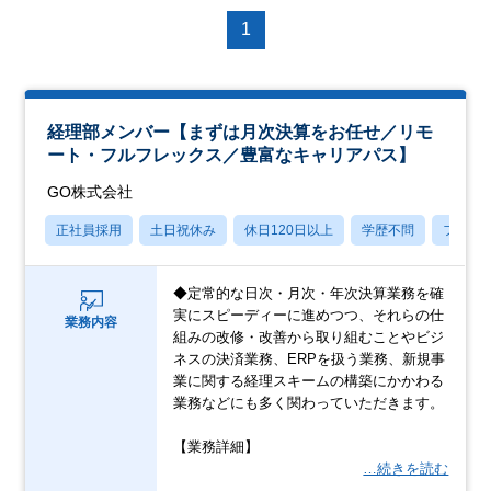
1
経理部メンバー【まずは月次決算をお任せ／リモ
ート・フルフレックス／豊富なキャリアパス】
GO株式会社
正社員採用
土日祝休み
休日120日以上
学歴不問
フレッ
◆定常的な日次・月次・年次決算業務を確
実にスピーディーに進めつつ、それらの仕
業務内容
組みの改修・改善から取り組むことやビジ
ネスの決済業務、ERPを扱う業務、新規事
業に関する経理スキームの構築にかかわる
業務などにも多く関わっていただきます。
【業務詳細】
…続きを読む