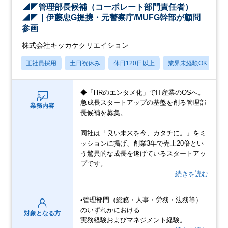
◢◤管理部長候補（コーポレート部門責任者）
◢◤｜伊藤忠G提携・元警察庁/MUFG幹部が顧問
参画
株式会社キッカケクリエイション
正社員採用
土日祝休み
休日120日以上
業界未経験OK
産
◆「HRのエンタメ化」でIT産業のOSへ。
急成長スタートアップの基盤を創る管理部
業務内容
長候補を募集。
同社は「良い未来を今、カタチに。」をミ
ッションに掲げ、創業3年で売上20倍とい
う驚異的な成長を遂げているスタートアッ
プです。
…続きを読む
•管理部門（総務・人事・労務・法務等）
のいずれかにおける
対象となる方
実務経験およびマネジメント経験。