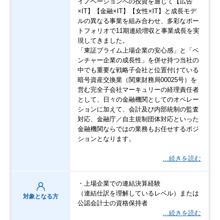
イノベーションへの投資を通じて【広告
×IT】【金融×IT】【女性×IT】と成長モデ
ルの異なる事業を組み合わせ、多彩なポー
トフォリオで11期連続増収と事業成長を実
現してきました。
「東証プライム上場企業の安心感」と「ベ
ンチャー企業の成長性」を併せ持つ当社の
中でも重要な戦略子会社と位置付けている
暗号資産交換業（関東財務局00025号）を
営む完全子会社マーキュリーの経理責任者
として、日々の金融機関としてのオペレー
ションに加えて、会計及び内部統制の監査
対応、金融庁／自主規制団体対応といった
金融機関ならではの業務もお任せするポジ
ションとなります。
…続きを読む
・上場企業での連結決算経験
（連結仕訳を理解しているレベル）または
対象となる方
公認会計士の資格保持者
…続きを読む