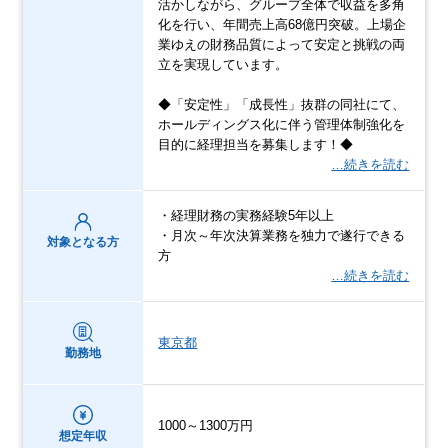
活かしながら、グループ全体で収益を多角
化を行い、年間売上高68億円突破。上場企
業ゆえの財務品質によって安定と挑戦の両
立を実現しています。
◆「安定性」「成長性」抜群の同社にて、
ホールディングス化に伴う管理体制強化を
目的に経理担当を募集します！◆
…続きを読む
・経理財務の実務経験5年以上
・月次～年次決算業務を独力で遂行できる
対象となる方
方
…続きを読む
東京都
勤務地
1000～1300万円
想定年収