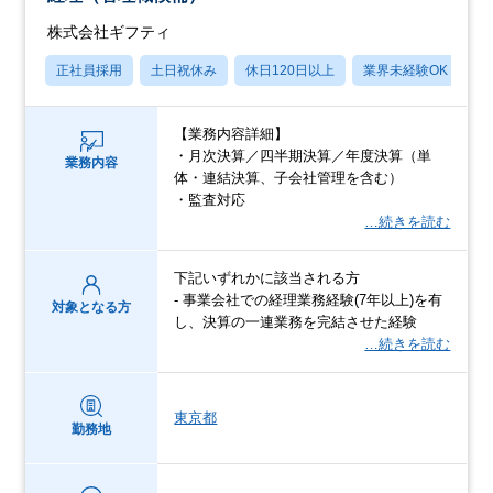
株式会社ギフティ
正社員採用
土日祝休み
休日120日以上
業界未経験OK
賞
【業務内容詳細】
・月次決算／四半期決算／年度決算（単
業務内容
体・連結決算、子会社管理を含む）
・監査対応
…続きを読む
下記いずれかに該当される方
- 事業会社での経理業務経験(7年以上)を有
対象となる方
し、決算の一連業務を完結させた経験
…続きを読む
東京都
勤務地