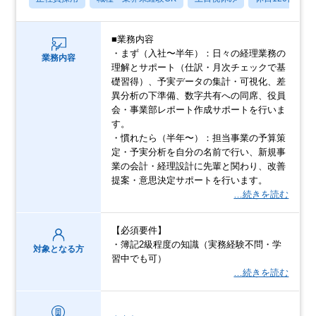
■業務内容
・まず（入社〜半年）：日々の経理業務の
業務内容
理解とサポート（仕訳・月次チェックで基
礎習得）、予実データの集計・可視化、差
異分析の下準備、数字共有への同席、役員
会・事業部レポート作成サポートを行いま
す。
・慣れたら（半年〜）：担当事業の予算策
定・予実分析を自分の名前で行い、新規事
業の会計・経理設計に先輩と関わり、改善
提案・意思決定サポートを行います。
…続きを読む
【必須要件】
・簿記2級程度の知識（実務経験不問・学
対象となる方
習中でも可）
…続きを読む