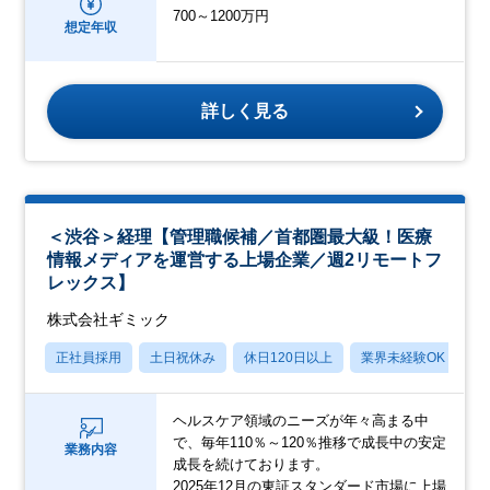
700～1200万円
想定年収
詳しく見る
＜渋谷＞経理【管理職候補／首都圏最大級！医療
情報メディアを運営する上場企業／週2リモートフ
レックス】
株式会社ギミック
正社員採用
土日祝休み
休日120日以上
業界未経験OK
産
ヘルスケア領域のニーズが年々高まる中
で、毎年110％～120％推移で成長中の安定
業務内容
成長を続けております。
2025年12月の東証スタンダード市場に上場