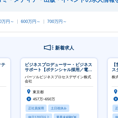
00万円～
600万円～
700万円～
新着求人
ケテ
ビジネスプロデューサー・ビジネス
【
サポート【ポテンシャル採用／電
ス
力・ガス等の民間向けプロジェクト
パーソルビジネスプロセスデザイン株式
株
推進】
会社
東京都
457万~650万
正社員採用
土日祝休み
休日120日以上
業界未経験OK
休