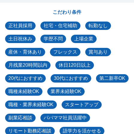
こだわり条件
正社員採用
社宅・住宅補助
転勤なし
土日祝休み
学歴不問
上場企業
産休・育休あり
フレックス
賞与あり
月残業20時間以内
休日120日以上
20代におすすめ
30代におすすめ
第二新卒OK
職種未経験OK
業界未経験OK
職種・業界未経験OK
スタートアップ
副業応相談
パパママ社員活躍中
リモート勤務応相談
語学力を活かせる