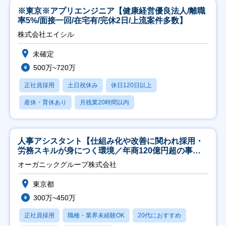
※東京※アプリエンジニア【健康経営優良法人/離職
率5%/面接一回/在宅有/完休2日/上流案件多数】
株式会社エイシル
未確定
500万~720万
正社員採用
土日祝休み
休日120日以上
産休・育休あり
月残業20時間以内
人事アシスタント【仕組み化や改善に関われ採用・
労務スキルが身につく環境／年商120億円超の事業
会社】
オーガニックグループ株式会社
東京都
300万~450万
正社員採用
職種・業界未経験OK
20代におすすめ