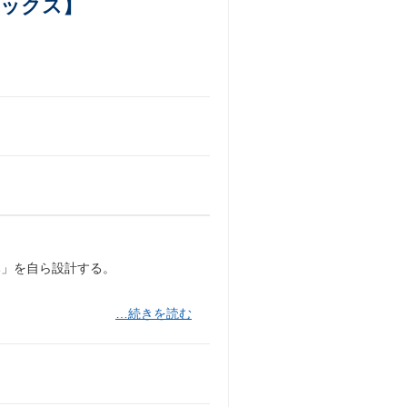
レックス】
み」を自ら設計する。
…続きを読む