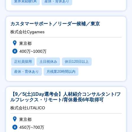
業界未経験OK
産休・育休あり
カスタマーサポート／リーダー候補／東京
株式会社Cygames
東京都
400万~1000万
正社員採用
土日祝休み
休日120日以上
産休・育休あり
月残業20時間以内
【9／5(土)1Day選考会】人材紹介コンサルタント/フ
ルフレックス・リモート/育休最長6年取得可
株式会社LITALICO
東京都
450万~700万