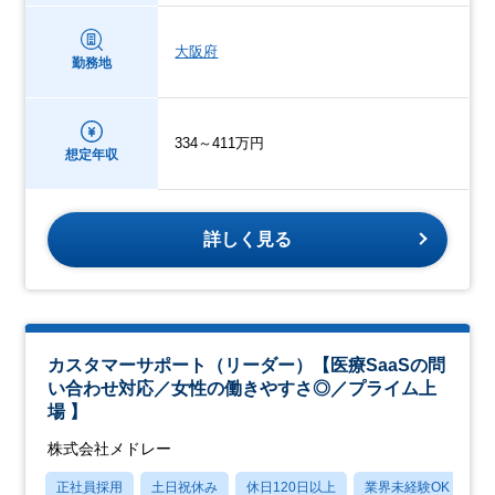
大阪府
勤務地
334～411万円
想定年収
詳しく見る
カスタマーサポート（リーダー）【医療SaaSの問
い合わせ対応／女性の働きやすさ◎／プライム上
場 】
株式会社メドレー
正社員採用
土日祝休み
休日120日以上
業界未経験OK
産