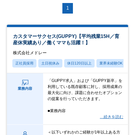
1
カスタマーサクセス(GUPPY)【平均残業15H／育
産休実績あり／働くママも活躍！】
株式会社メドレー
正社員採用
土日祝休み
休日120日以上
業界未経験OK
産
「GUPPY求人」および「GUPPY新卒」を
利用している既存顧客に対し、採用成果の
業務内容
最大化に向け、課題に合わせたオプション
の提案を行っていただきます。
■業務内容
…続きを読む
＜以下いずれかのご経験が1年以上ある方