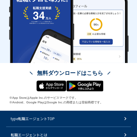
無料ダウンロードはこちら
※App StoreはApple Inc.のサービスマークです。
※Android、Google PlayはGoogle Inc.の商標または登録商標です。
type転職エージェントTOP
転職エージェントとは