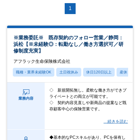
1
※業務委託※ 既存契約のフォロー営業／静岡：
浜松【※未経験◎：転勤なし／働き方選択可／研
修制度充実】
アフラック生命保険株式会社
職種・業界未経験OK
土日祝休み
休日120日以上
産休・育休
◇ 新規開拓無し。柔軟な働き方ができプ
ライベートとの両立が可能です。
業務内容
◇ 契約内容見直しや新商品の提案など既
存顧客中心の保険営業です。
…続きを読む
◆基本的なPCスキルがあり、PCを保有し