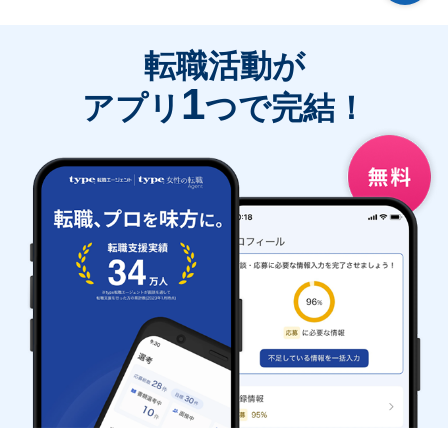
転職活動が
1
アプリ
つで完結！