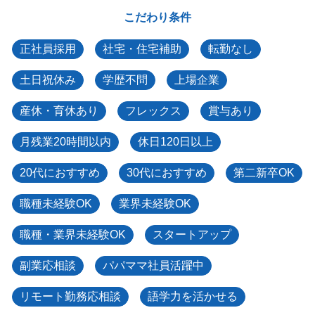
こだわり条件
正社員採用
社宅・住宅補助
転勤なし
土日祝休み
学歴不問
上場企業
産休・育休あり
フレックス
賞与あり
月残業20時間以内
休日120日以上
20代におすすめ
30代におすすめ
第二新卒OK
職種未経験OK
業界未経験OK
職種・業界未経験OK
スタートアップ
副業応相談
パパママ社員活躍中
リモート勤務応相談
語学力を活かせる