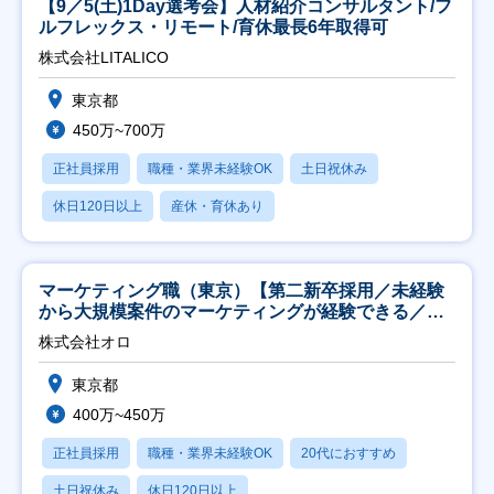
【9／5(土)1Day選考会】人材紹介コンサルタント/フ
ルフレックス・リモート/育休最長6年取得可
株式会社LITALICO
東京都
450万~700万
正社員採用
職種・業界未経験OK
土日祝休み
休日120日以上
産休・育休あり
マーケティング職（東京）【第二新卒採用／未経験
から大規模案件のマーケティングが経験できる／研
修充実】
株式会社オロ
東京都
400万~450万
正社員採用
職種・業界未経験OK
20代におすすめ
土日祝休み
休日120日以上