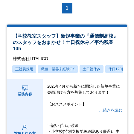
1
【学校教室スタッフ】新規事業の『通信制高校』
のスタッフをおまかせ！土日祝休み／平均残業
10h
株式会社LITALICO
正社員採用
職種・業界未経験OK
土日祝休み
休日120日以上
2025年4月から新たに開始した新規事業に
参画頂ける方を募集しております！
業務内容
【おススメポイント】
…続きを読む
下記いずれか必須
・小学校(特別支援学級経験あり優遇)、中
対象となる方