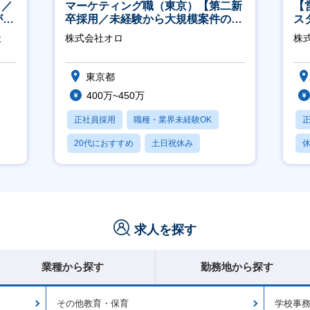
し／
マーケティング職（東京）【第二新
【
が身
卒採用／未経験から大規模案件のマ
ス
ーケティングが経験できる／研修充
社
株式会社オロ
株
実】
東京都
400万~450万
正社員採用
職種・業界未経験OK
20代におすすめ
土日祝休み
休
休日120日以上
求人を探す
業種から探す
勤務地から探す
その他教育・保育
学校事