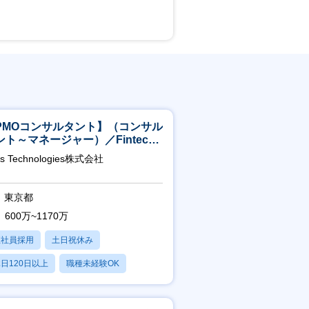
PMOコンサルタント】（コンサル
ント～マネージャー）／Fintech
域／設立5年弱で上場
as Technologies株式会社
東京都
600万~1170万
正社員採用
土日祝休み
日120日以上
職種未経験OK
産休・育休あり