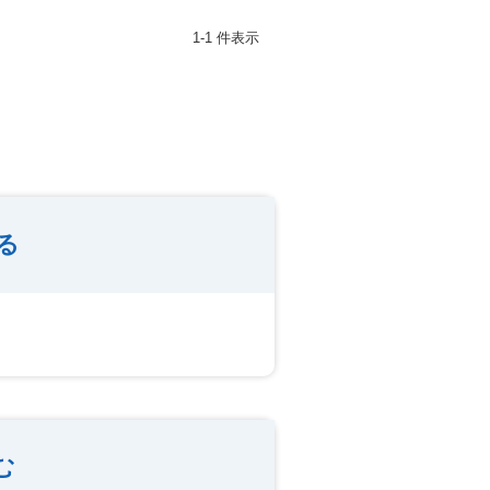
1-1 件表示
る
む