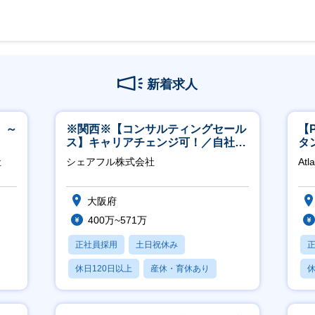
新着求人
 ～
※関西※【コンサルティングセール
【
ス】キャリアチェンジ可！／自社サ
タ
ービス『シェアフル』の営業
領
社
シェアフル株式会社
Atl
大阪府
400万~571万
正社員採用
土日祝休み
休日120日以上
産休・育休あり
休
賞与あり