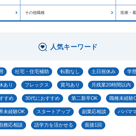
その他職種
医療・
人気キーワード
用
社宅・住宅補助
転勤なし
土日祝休み
学
休あり
フレックス
賞与あり
月残業20時間以内
おすすめ
30代におすすめ
第二新卒OK
職種未経験
界未経験OK
スタートアップ
副業応相談
パパマ
勤務応相談
語学力を活かせる
面接1回