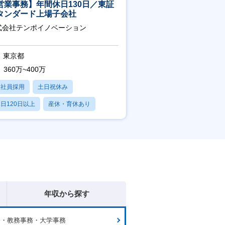
営業事務】年間休日130日／東証
タンダード上場子会社
式会社テンポイノベーション
東京都
360万~400万
正社員採用
土日祝休み
日120日以上
産休・育休あり
賞与あり
年収から探す
務・教務事務・大学事務