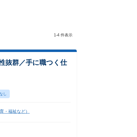
1-4 件表示
性抜群／手に職つく仕
なし
育・福祉など）