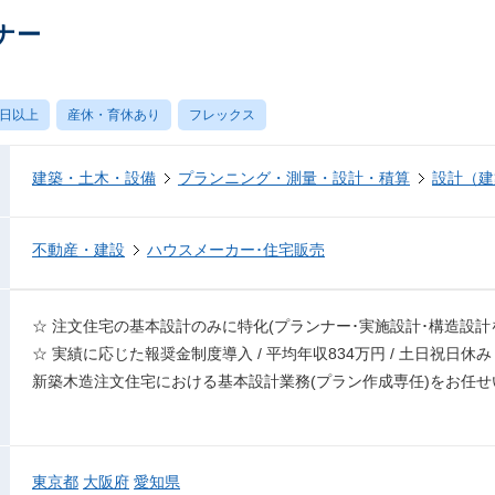
ナー
0日以上
産休・育休あり
フレックス
建築・土木・設備
プランニング・測量・設計・積算
設計（建
不動産・建設
ハウスメーカー･住宅販売
☆ 注⽂住宅の基本設計のみに特化(プランナー･実施設計･構造設計
☆ 実績に応じた報奨⾦制度導⼊ / 平均年収834万円 / ⼟⽇祝⽇休み 
新築⽊造注⽂住宅における基本設計業務(プラン作成専任)をお任せ
東京都
大阪府
愛知県