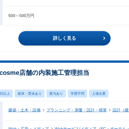
500～500万円
詳しく見る
出向】@cosme店舗の内装施工管理担当
0日以上
産休・育休あり
賞与あり
学歴不問
上場企業
建築・土木・設備
プランニング・測量・設計・積算
設計（建
Web・広告・メディア
Webサービス/メディア（EC・ポータル