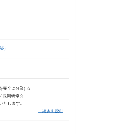
築）
を完全に分業) ☆
/ ⻑期研修☆
いたします。
…続きを読む