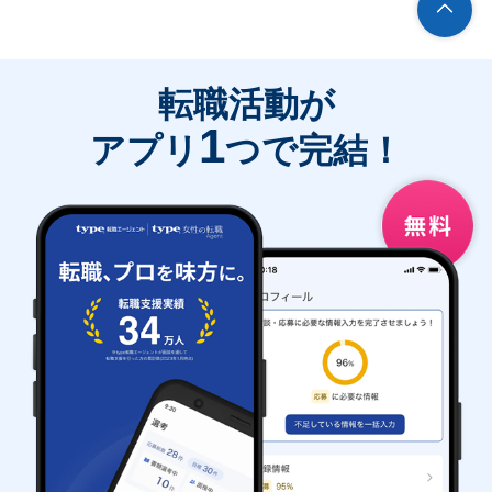
転職活動が
1
アプリ
つで完結！