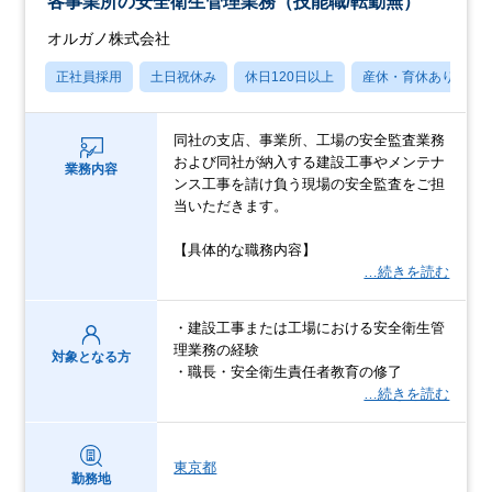
各事業所の安全衛生管理業務（技能職/転勤無）
オルガノ株式会社
正社員採用
土日祝休み
休日120日以上
産休・育休あり
同社の支店、事業所、工場の安全監査業務
および同社が納入する建設工事やメンテナ
業務内容
ンス工事を請け負う現場の安全監査をご担
当いただきます。
【具体的な職務内容】
…続きを読む
・建設工事または工場における安全衛生管
理業務の経験
対象となる方
・職長・安全衛生責任者教育の修了
…続きを読む
東京都
勤務地