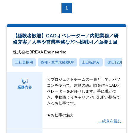
1
【経験者歓迎】CADオペレーター／内勤業務／研
修充実／人事や営業事務などへ挑戦可／面接１回
株式会社BREXA Engineering
正社員採用
職種・業界未経験OK
土日祝休み
休日120日以上
大プロジェクトチームの一員として、パソ
コンを使って、建物の設計図を作るCADオ
業務内容
ペレーターをお任せします。手に職がつ
き、事務職よりキャリア×年収UPが期待で
きるお仕事です。
★お仕事の魅力
…続きを読む