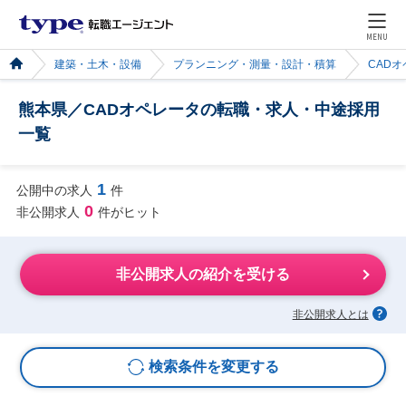
MENU
建築・土木・設備
プランニング・測量・設計・積算
CAD
熊本県／CADオペレータの転職・求人・中途採用
一覧
1
公開中の求人
件
0
非公開求人
件がヒット
非公開求人の紹介を受ける
非公開求人とは
検索条件を変更する