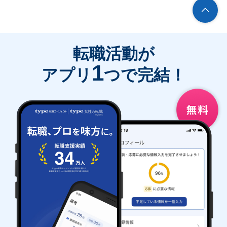
転職活動が
1
アプリ
つで完結！