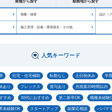
業種から探す
勤務地から探す
測量・積算
設計（
施工管理・設備・環境保全・その他
人気キーワード
用
社宅・住宅補助
転勤なし
土日祝休み
学
休あり
フレックス
賞与あり
月残業20時間以内
おすすめ
30代におすすめ
第二新卒OK
職種未経験
界未経験OK
スタートアップ
副業応相談
パパマ