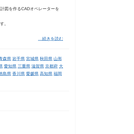
計図を作るCADオペレーターを
です。
…続きを読む
青森県
岩手県
宮城県
秋田県
山形
県
愛知県
三重県
滋賀県
京都府
大
徳島県
香川県
愛媛県
高知県
福岡