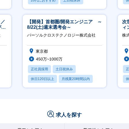
20代におすすめ
土日祝休み
休
休日120日以上
し／
【開発】首都圏/開発エンジニア ～
次
が身
8/22(土)週末選考会～
ィ
社
パーソルクロステクノロジー株式会社
株
東京都
450万~1000万
正社員採用
土日祝休み
休日120日以上
月残業20時間以内
休
賞与あり
求人を探す