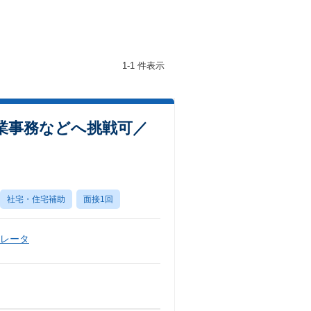
1-1 件表示
業事務などへ挑戦可／
社宅・住宅補助
面接1回
ペレータ