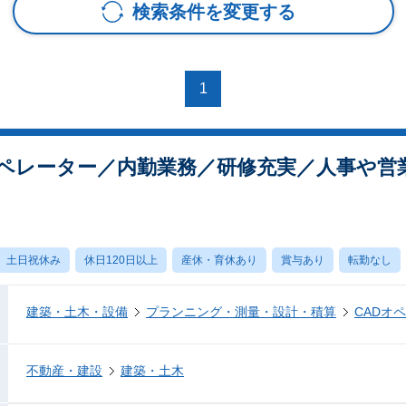
検索条件を変更する
1
オペレーター／内勤業務／研修充実／人事や営
土日祝休み
休日120日以上
産休・育休あり
賞与あり
転勤なし
建築・土木・設備
プランニング・測量・設計・積算
CADオ
不動産・建設
建築・土木