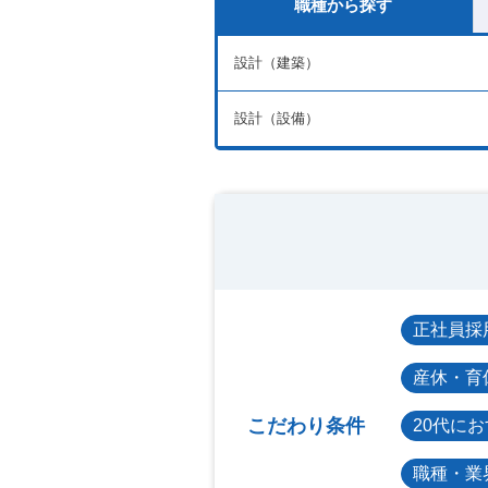
職種から探す
設計（建築）
設計（設備）
正社員採
産休・育
こだわり条件
20代に
職種・業