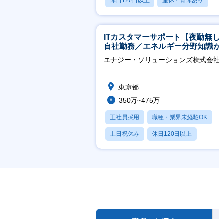
休日120日以上
産休・育休あり
月残業20時間以内
ITカスタマーサポート【夜勤無
自社勤務／エネルギー分野知識
につきます】
エナジー・ソリューションズ株式会
東京都
350万~475万
正社員採用
職種・業界未経験OK
土日祝休み
休日120日以上
産休・育休あり