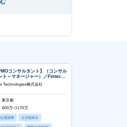
む
PMOコンサルタント】（コンサル
ント～マネージャー）／Fintech
域／設立5年弱で上場
as Technologies株式会社
東京都
600万~1170万
正社員採用
土日祝休み