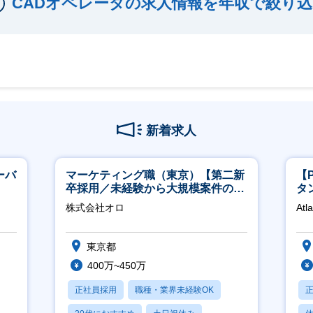
CADオペレータの求人情報を年収で絞り込
新着求人
ーバ
マーケティング職（東京）【第二新
【
卒採用／未経験から大規模案件のマ
タ
ーケティングが経験できる／研修充
領
株式会社オロ
Atl
実】
東京都
400万~450万
正社員採用
職種・業界未経験OK