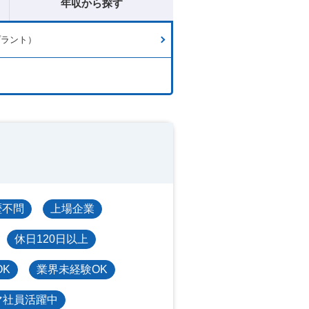
年収から探す
プラント）
歴不問
上場企業
休日120日以上
OK
業界未経験OK
マ社員活躍中