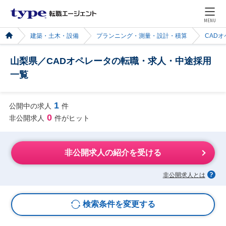
MENU
建築・土木・設備
プランニング・測量・設計・積算
CAD
山梨県／CADオペレータの転職・求人・中途採用
一覧
1
公開中の求人
件
0
非公開求人
件がヒット
非公開求人の紹介を受ける
非公開求人とは
検索条件を変更する