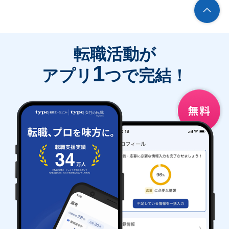
転職活動が
1
アプリ
つで完結！