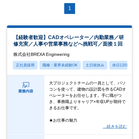
1
【経験者歓迎】CADオペレーター／内勤業務／研
修充実／人事や営業事務などへ挑戦可／面接１回
株式会社BREXA Engineering
正社員採用
職種・業界未経験OK
土日祝休み
休日120日以上
大プロジェクトチームの一員として、パソ
コンを使って、建物の設計図を作るCADオ
業務内容
ペレーターをお任せします。手に職がつ
き、事務職よりキャリア×年収UPが期待で
きるお仕事です。
★お仕事の魅力
…続きを読む