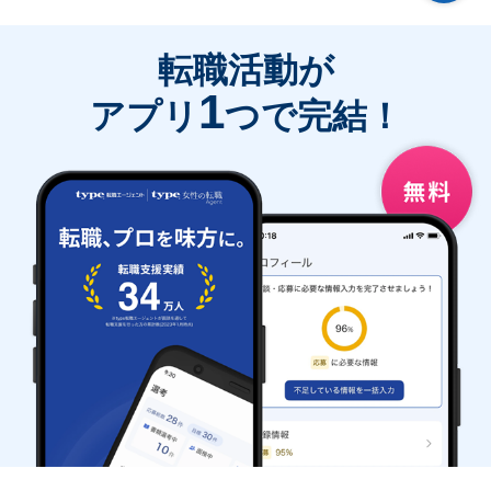
転職活動が
1
アプリ
つで完結！