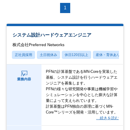
1
システム設計ハードウェアエンジニア
株式会社Preferred Networks
正社員採用
土日祝休み
休日120日以上
産休・育休あり
PFNの計算基盤であるMN-Coreを実装した
基板、システム設計を行うハードウェアエ
業務内容
ンジニアを募集します。
PFNの様々な研究開発や事業は機械学習や
シミュレーションを中心とした膨大な計算
量によって支えられています。
計算基盤はPFN独自の原理に基づくMN-
Core™シリーズを開発・活用しています。
…続きを読む