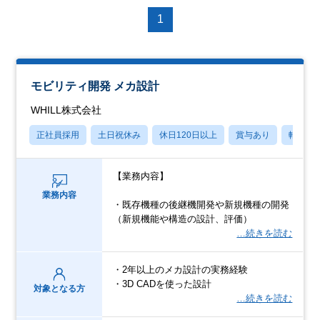
1
モビリティ開発 メカ設計
WHILL株式会社
正社員採用
土日祝休み
休日120日以上
賞与あり
転勤な
【業務内容】
業務内容
・既存機種の後継機開発や新規機種の開発
（新規機能や構造の設計、評価）
…続きを読む
・2年以上のメカ設計の実務経験
・3D CADを使った設計
対象となる方
…続きを読む