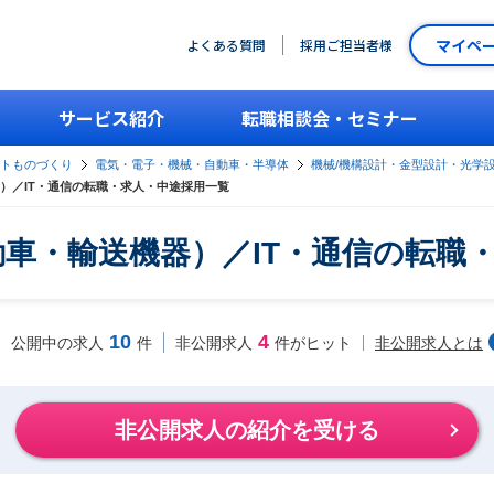
マイペ
よくある質問
採用ご担当者様
サービス紹介
転職相談会・セミナー
ントものづくり
電気・電子・機械・自動車・半導体
機械/機構設計・金型設計・光学
）／IT・通信の転職・求人・中途採用一覧
動車・輸送機器）／IT・通信の転職
10
4
非公開求人とは
公開中の求人
件
非公開求人
件がヒット
非公開求人の紹介を受ける