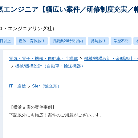
気エンジニア【幅広い案件／研修制度充実／
ロ・エンジニアリング社）
0日以上
産休・育休あり
月残業20時間以内
賞与あり
学歴不問
電気・電子・機械・自動車・半導体
機械/機構設計・金型設計
機械/機構設計（自動車・輸送機器）
IT・通信
SIer（独立系）
【横浜支店の案件事例】
下記以外にも幅広く案件のご用意がございます。