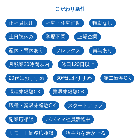
こだわり条件
正社員採用
社宅・住宅補助
転勤なし
土日祝休み
学歴不問
上場企業
産休・育休あり
フレックス
賞与あり
月残業20時間以内
休日120日以上
20代におすすめ
30代におすすめ
第二新卒OK
職種未経験OK
業界未経験OK
職種・業界未経験OK
スタートアップ
副業応相談
パパママ社員活躍中
リモート勤務応相談
語学力を活かせる