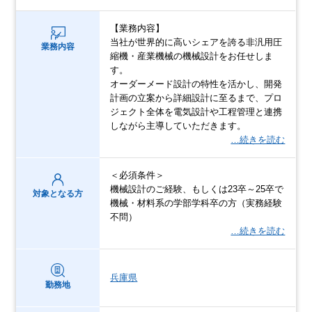
【業務内容】
当社が世界的に高いシェアを誇る非汎用圧
業務内容
縮機・産業機械の機械設計をお任せしま
す。
オーダーメード設計の特性を活かし、開発
計画の立案から詳細設計に至るまで、プロ
ジェクト全体を電気設計や工程管理と連携
しながら主導していただきます。
…続きを読む
＜必須条件＞
機械設計のご経験、もしくは23卒～25卒で
対象となる方
機械・材料系の学部学科卒の方（実務経験
不問）
…続きを読む
兵庫県
勤務地