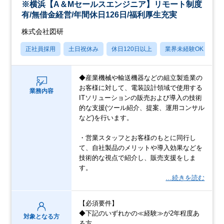
※横浜【A＆Mセールスエンジニア】リモート制度
有/無借金経営/年間休日126日/福利厚生充実
株式会社図研
正社員採用
土日祝休み
休日120日以上
業界未経験OK
産
◆産業機械や輸送機器などの組立製造業の
お客様に対して、電装設計領域で使用する
業務内容
ITソリューションの販売および導入の技術
的な支援(ツール紹介、提案、運用コンサル
など)を行います。
・営業スタッフとお客様のもとに同行し
て、自社製品のメリットや導入効果などを
技術的な視点で紹介し、販売支援をしま
す。
…続きを読む
【必須要件】
◆下記のいずれかの≪経験≫が2年程度あ
対象となる方
る方