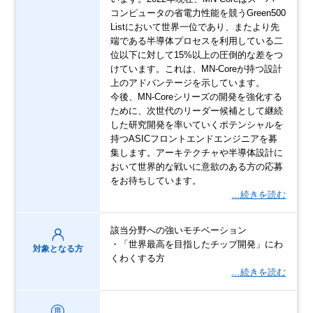
コンピュータの省電力性能を競うGreen500
Listにおいて世界一位であり、またより先
端である半導体プロセスを利用している二
位以下に対して15%以上の圧倒的な差をつ
けています。これは、MN-Coreが持つ設計
上のアドバンテージを示しています。
今後、MN-Coreシリーズの開発を強化する
ために、次世代のリーダー候補として継続
した研究開発を率いていくポテンシャルを
持つASICフロントエンドエンジニアを募
集します。アーキテクチャや半導体設計に
おいて世界的な戦いに意欲のある方の応募
をお待ちしています。
…続きを読む
該当分野への強いモチベーション
・「世界最高を目指したチップ開発」にわ
対象となる方
くわくする方
…続きを読む