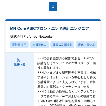
1
MN-Core ASICフロントエンド設計エンジニア
株式会社Preferred Networks
正社員採用
土日祝休み
休日120日以上
産休・育休あり
PFNの計算基盤の心臓部である、ASICの
設計を行うエンジニアの次世代リーダー候
業務内容
補を募集します。
PFNのさまざまな研究開発や事業は、機械
学習やシミュレーションを中心とした膨大
な計算量によって支えられています。計算
基盤の心臓部はアクセラレータであり、
PFNでは独自の原理にもとづくアクセラレ
ータであるMN-Core™およびその後継であ
るMN-Core2(開発中仮称)を開発・活用して
います。2022年現在、MN-Coreはスーパー