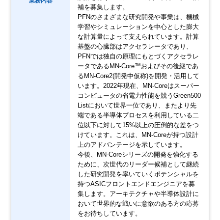
業務内容
補を募集します。
PFNのさまざまな研究開発や事業は、機械
学習やシミュレーションを中心とした膨大
な計算量によって支えられています。計算
基盤の心臓部はアクセラレータであり、
PFNでは独自の原理にもとづくアクセラレ
ータであるMN-Core™およびその後継であ
るMN-Core2(開発中仮称)を開発・活用して
います。2022年現在、MN-Coreはスーパー
コンピュータの省電力性能を競うGreen500
Listにおいて世界一位であり、またより先
端である半導体プロセスを利用している二
位以下に対して15%以上の圧倒的な差をつ
けています。これは、MN-Coreが持つ設計
上のアドバンテージを示しています。
今後、MN-Coreシリーズの開発を強化する
ために、次世代のリーダー候補として継続
した研究開発を率いていくポテンシャルを
持つASICフロントエンドエンジニアを募
集します。アーキテクチャや半導体設計に
おいて世界的な戦いに意欲のある方の応募
をお待ちしています。