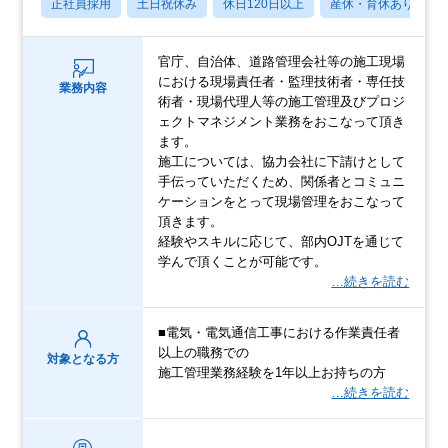
正社員採用
土日祝休み
休日120日以上
産休・育休あり
官庁、自治体、道路管理会社等の施工現場
における現場責任者・監理技術者・専任技
業務内容
術者・現場代理人等の施工管理及びプロジ
ェクトマネジメント業務をおこなって頂き
ます。
施工については、協力会社に下請けとして
手伝っていただくため、関係者とコミュニ
ケーションをとって現場管理をおこなって
頂きます。
経験やスキルに応じて、部内OJTを通じて
学んで頂くことが可能です。
…続きを読む
■電気・電気通信工事における作業責任者
以上の職務での
対象となる方
施工管理業務経験を1年以上お持ちの方
…続きを読む