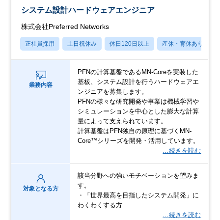
システム設計ハードウェアエンジニア
株式会社Preferred Networks
正社員採用
土日祝休み
休日120日以上
産休・育休あり
PFNの計算基盤であるMN-Coreを実装した
基板、システム設計を行うハードウェアエ
業務内容
ンジニアを募集します。
PFNの様々な研究開発や事業は機械学習や
シミュレーションを中心とした膨大な計算
量によって支えられています。
計算基盤はPFN独自の原理に基づくMN-
Core™シリーズを開発・活用しています。
…続きを読む
該当分野への強いモチベーションを望みま
す。
対象となる方
・「世界最高を目指したシステム開発」に
わくわくする方
…続きを読む