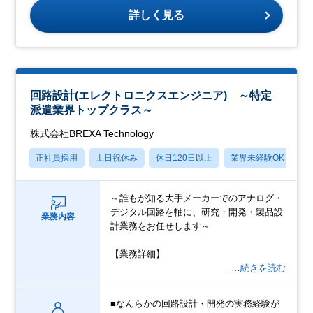
詳しく見る
回路設計(エレクトロニクスエンジニア) ～特定
派遣業界トップクラス～
株式会社BREXA Technology
正社員採用
土日祝休み
休日120日以上
業界未経験OK
産
～誰もが知る大手メーカーでのアナログ・
デジタル回路を軸に、研究・開発・製品設
業務内容
計業務をお任せします～
【業務詳細】
…続きを読む
■なんらかの回路設計・開発の実務経験が