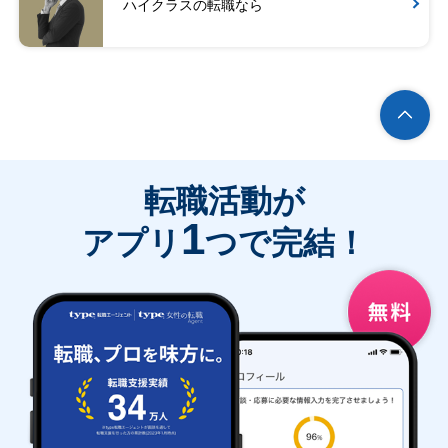
ハイクラスの転職なら
転職活動が
1
アプリ
つで完結！