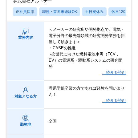
株式会社アルトナー
正社員採用
職種・業界未経験OK
土日祝休み
休日120日以上
＜メーカーの研究所や開発拠点で、電気・
電子分野の最先端領域の研究開発業務を担
業務内容
当して頂きます＞
・CASEの推進
└次世代に向けた燃料電池車両（FCV，
EV）の電源系・駆動系システムの研究開
発
…続きを読む
理系学部卒業の方であれば経験を問いませ
ん！
対象となる方
…続きを読む
全国
勤務地