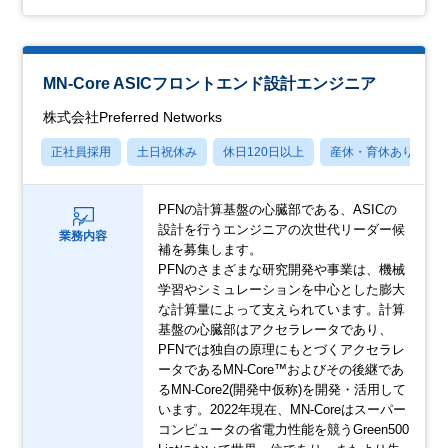
MN-Core ASICフロントエンド設計エンジニア
株式会社Preferred Networks
正社員採用
土日祝休み
休日120日以上
産休・育休あり
PFNの計算基盤の心臓部である、ASICの
設計を行うエンジニアの次世代リーダー候
業務内容
補を募集します。
PFNのさまざまな研究開発や事業は、機械
学習やシミュレーションを中心とした膨大
な計算量によって支えられています。計算
基盤の心臓部はアクセラレータであり、
PFNでは独自の原理にもとづくアクセラレ
ータであるMN-Core™およびその後継であ
るMN-Core2(開発中仮称)を開発・活用して
います。2022年現在、MN-Coreはスーパー
コンピュータの省電力性能を競うGreen500