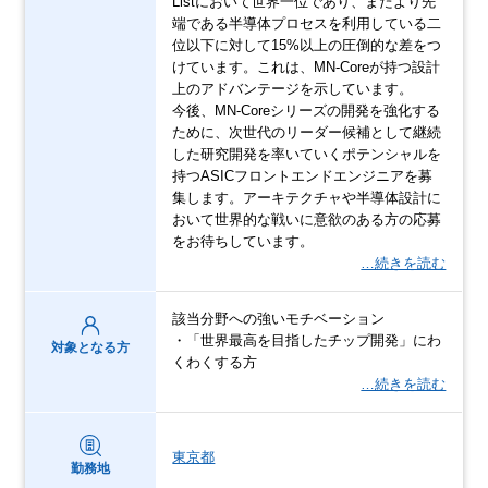
Listにおいて世界一位であり、またより先
端である半導体プロセスを利用している二
位以下に対して15%以上の圧倒的な差をつ
けています。これは、MN-Coreが持つ設計
上のアドバンテージを示しています。
今後、MN-Coreシリーズの開発を強化する
ために、次世代のリーダー候補として継続
した研究開発を率いていくポテンシャルを
持つASICフロントエンドエンジニアを募
集します。アーキテクチャや半導体設計に
おいて世界的な戦いに意欲のある方の応募
をお待ちしています。
…続きを読む
該当分野への強いモチベーション
・「世界最高を目指したチップ開発」にわ
対象となる方
くわくする方
…続きを読む
東京都
勤務地