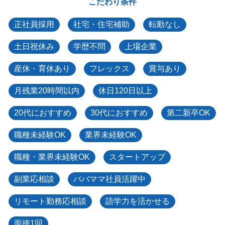
こだわり条件
正社員採用
社宅・住宅補助
転勤なし
土日祝休み
学歴不問
上場企業
産休・育休あり
フレックス
賞与あり
月残業20時間以内
休日120日以上
20代におすすめ
30代におすすめ
第二新卒OK
職種未経験OK
業界未経験OK
職種・業界未経験OK
スタートアップ
副業応相談
パパママ社員活躍中
リモート勤務応相談
語学力を活かせる
面接1回