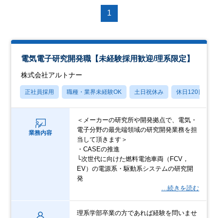
1
電気電子研究開発職【未経験採用歓迎/理系限定】
株式会社アルトナー
正社員採用
職種・業界未経験OK
土日祝休み
休日120日以上
＜メーカーの研究所や開発拠点で、電気・
電子分野の最先端領域の研究開発業務を担
業務内容
当して頂きます＞
・CASEの推進
└次世代に向けた燃料電池車両（FCV，
EV）の電源系・駆動系システムの研究開
発
…続きを読む
理系学部卒業の方であれば経験を問いませ