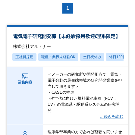
1
電気電子研究開発職【未経験採用歓迎/理系限定】
株式会社アルトナー
正社員採用
職種・業界未経験OK
土日祝休み
休日120日以上
＜メーカーの研究所や開発拠点で、電気・
電子分野の最先端領域の研究開発業務を担
業務内容
当して頂きます＞
・CASEの推進
└次世代に向けた燃料電池車両（FCV，
EV）の電源系・駆動系システムの研究開
発
…続きを読む
理系学部卒業の方であれば経験を問いませ