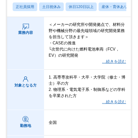
正社員採用
土日祝休み
休日120日以上
産休・育休あり
＜メーカーの研究所や開発拠点で、材料分
野や機械分野の最先端領域の研究開発業務
業務内容
を担当して頂きます＞
・CASEの推進
└次世代に向けた燃料電池車両（FCV，
EV）の研究開発
…続きを読む
1. 高専専攻科卒・大卒・大学院（修士・博
士）卒の方
対象となる方
2. 物理系・電気電子系・制御系などの学科
を卒業された方
…続きを読む
全国
勤務地