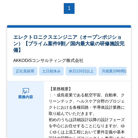
1
エレクトロニクスエンジニア（オープンポジショ
ン）【プライム案件9割／国内最大級の研修施設完
備】
AKKODiSコンサルティング株式会社
正社員採用
土日祝休み
休日120日以上
月残業20時間以内
【業務概要】
：・成長産業である航空宇宙、自動車、ク
業務内容
リーンテック、ヘルスケア分野のプロジェ
クトにおける各種回路・半導体設計業務に
取り組んでいただきます。
初めのうちは詳細設計以降の設計フェーズ
を中心にお任せすることになりますが、ゆ
くゆくは上流工程において要件定義や基本