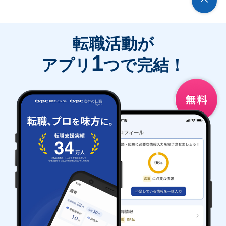
転職活動が
1
アプリ
つで完結！