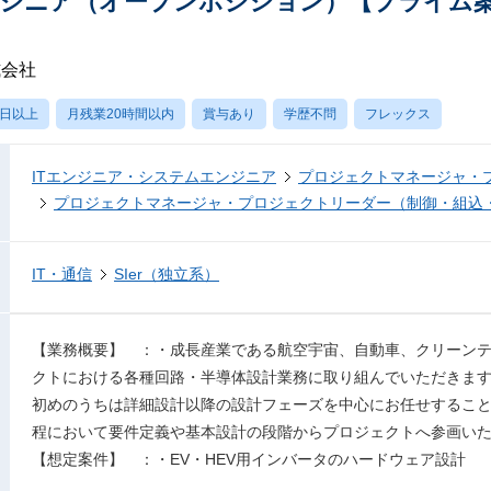
ジニア（オープンポジション）【プライム案
式会社
0日以上
月残業20時間以内
賞与あり
学歴不問
フレックス
ITエンジニア・システムエンジニア
プロジェクトマネージャ・
プロジェクトマネージャ・プロジェクトリーダー（制御・組込
IT・通信
SIer（独立系）
【業務概要】 ：・成長産業である航空宇宙、自動車、クリーン
クトにおける各種回路・半導体設計業務に取り組んでいただきま
初めのうちは詳細設計以降の設計フェーズを中心にお任せするこ
程において要件定義や基本設計の段階からプロジェクトへ参画い
【想定案件】 ：・EV・HEV用インバータのハードウェア設計