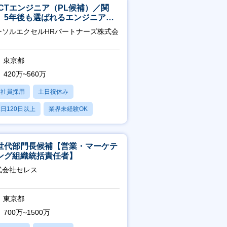
ICTエンジニア（PL候補）／関
】5年後も選ばれるエンジニアへ
チーム運営・体制構築
ーソルエクセルHRパートナーズ株式会
東京都
420万~560万
正社員採用
土日祝休み
日120日以上
業界未経験OK
残業20時間以内
世代部門長候補【営業・マーケテ
ング組織統括責任者】
式会社セレス
東京都
700万~1500万