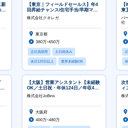
二新
【東京｜フィールドセールス】年4
【
のマ
回昇給チャンス/住宅手当/早期マネ
東
修充
ジメント機会あり！
／
株式会社クオレガ
パ
社
東京都
380万~650万
正社員採用
土日祝休み
休日120日以上
業界未経験OK
休
産休・育休あり
月
T
【大阪】営業アシスタント【未経験
次
担当
OK／土日祝・年休124日／年収400
ィ
万～／転勤なし】
株式会社JoBins
株
大阪府
400万~480万