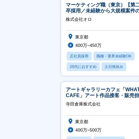
マーケティング職（東京）【第
卒採用／未経験から大規模案件
ーケティングが経験できる／研
株式会社オロ
実】
東京都
400万~450万
正社員採用
職種・業界未経験OK
20代におすすめ
土日祝休み
休日120日以上
アートギャラリーカフェ「WHA
CAFE」アート作品接客・販売
※アート領域未経験可
寺田倉庫株式会社
東京都
400万~500万