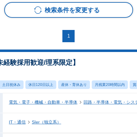
検索条件を変更する
1
未経験採用歓迎/理系限定】
土日祝休み
休日120日以上
産休・育休あり
月残業20時間以内
賞
電気・電子・機械・自動車・半導体
回路・半導体・電気・シス
IT・通信
SIer（独立系）