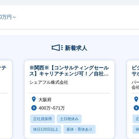
00万円～
新着求人
ケテ
※関西※【コンサルティングセール
ビ
ス】キャリアチェンジ可！／自社サ
サ
ービス『シェアフル』の営業
力
シェアフル株式会社
パ
推
会
大阪府
400万~571万
正社員採用
土日祝休み
休日120日以上
産休・育休あり
休