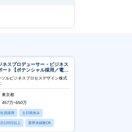
ジネスプロデューサー・ビジネス
ポート【ポテンシャル採用／電
・ガス等の民間向けプロジェクト
ーソルビジネスプロセスデザイン株式
進】
社
東京都
457万~650万
正社員採用
土日祝休み
日120日以上
業界未経験OK