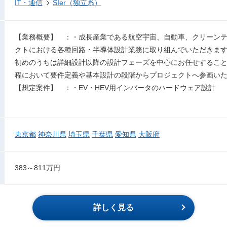
IT・通信
SIer（独立系）
【業務概要】 ：・成長産業である航空宇宙、自動車、クリーン
クトにおける各種回路・半導体設計業務に取り組んでいただきま
初めのうちは詳細設計以降の設計フェーズを中心にお任せするこ
程において要件定義や基本設計の段階からプロジェクトへ参画い
【想定案件】 ：・EV・HEV用インバータのハードウェア設計
東京都
神奈川県
埼玉県
千葉県
愛知県
大阪府
383～811万円
詳しく見る