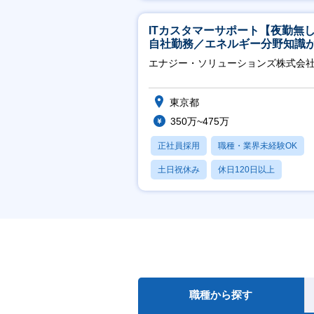
賞与あり
ITカスタマーサポート【夜勤無
自社勤務／エネルギー分野知識
につきます】
エナジー・ソリューションズ株式会
東京都
350万~475万
正社員採用
職種・業界未経験OK
土日祝休み
休日120日以上
産休・育休あり
職種から探す