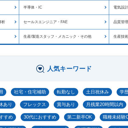
半導体・IC
電気設
解析
セールスエンジニア・FAE
品質管
生産/製造スタッフ・メカニック・その他
生産技
人気キーワード
用
社宅・住宅補助
転勤なし
土日祝休み
学
休あり
フレックス
賞与あり
月残業20時間以内
おすすめ
30代におすすめ
第二新卒OK
職種未経験