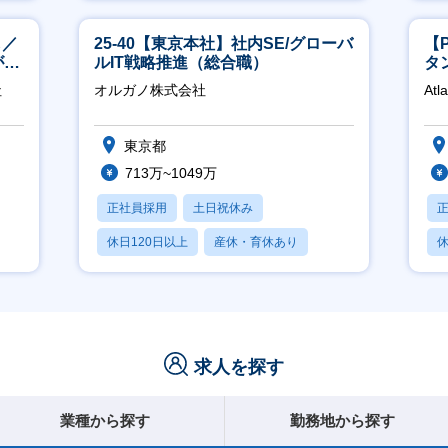
賞与あり
し／
25-40【東京本社】社内SE/グローバ
【
が身
ルIT戦略推進（総合職）
タ
領
社
オルガノ株式会社
Atl
東京都
713万~1049万
正社員採用
土日祝休み
休日120日以上
産休・育休あり
休
月残業20時間以内
求人を探す
業種から探す
勤務地から探す