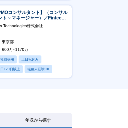
産休・育休あり
PMOコンサルタント】（コンサル
ント～マネージャー）／Fintech
域／設立5年弱で上場
as Technologies株式会社
東京都
600万~1170万
正社員採用
土日祝休み
日120日以上
職種未経験OK
産休・育休あり
年収から探す