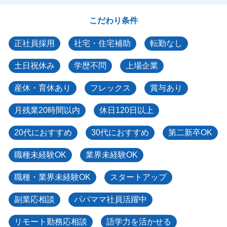
こだわり条件
正社員採用
社宅・住宅補助
転勤なし
土日祝休み
学歴不問
上場企業
産休・育休あり
フレックス
賞与あり
月残業20時間以内
休日120日以上
20代におすすめ
30代におすすめ
第二新卒OK
職種未経験OK
業界未経験OK
職種・業界未経験OK
スタートアップ
副業応相談
パパママ社員活躍中
リモート勤務応相談
語学力を活かせる