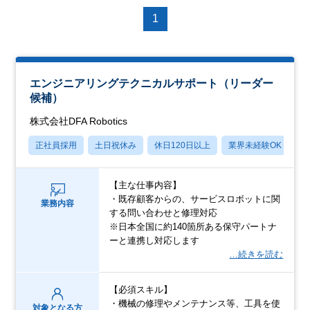
1
エンジニアリングテクニカルサポート（リーダー
候補）
株式会社DFA Robotics
正社員採用
土日祝休み
休日120日以上
業界未経験OK
産
【主な仕事内容】
・既存顧客からの、サービスロボットに関
業務内容
する問い合わせと修理対応
※日本全国に約140箇所ある保守パートナ
ーと連携し対応します
…続きを読む
【必須スキル】
・機械の修理やメンテナンス等、工具を使
対象となる方