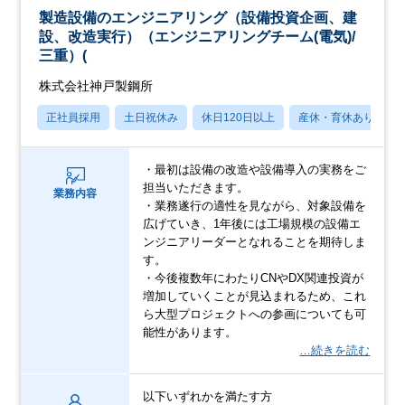
製造設備のエンジニアリング（設備投資企画、建
設、改造実行）（エンジニアリングチーム(電気)/
三重）(
株式会社神戸製鋼所
正社員採用
土日祝休み
休日120日以上
産休・育休あり
・最初は設備の改造や設備導入の実務をご
担当いただきます。
業務内容
・業務遂行の適性を見ながら、対象設備を
広げていき、1年後には工場規模の設備エ
ンジニアリーダーとなれることを期待しま
す。
・今後複数年にわたりCNやDX関連投資が
増加していくことが見込まれるため、これ
ら大型プロジェクトへの参画についても可
能性があります。
…続きを読む
以下いずれかを満たす方