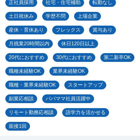
正社員採用
社宅・住宅補助
転勤なし
土日祝休み
学歴不問
上場企業
産休・育休あり
フレックス
賞与あり
月残業20時間以内
休日120日以上
20代におすすめ
30代におすすめ
第二新卒OK
職種未経験OK
業界未経験OK
職種・業界未経験OK
スタートアップ
副業応相談
パパママ社員活躍中
リモート勤務応相談
語学力を活かせる
面接1回