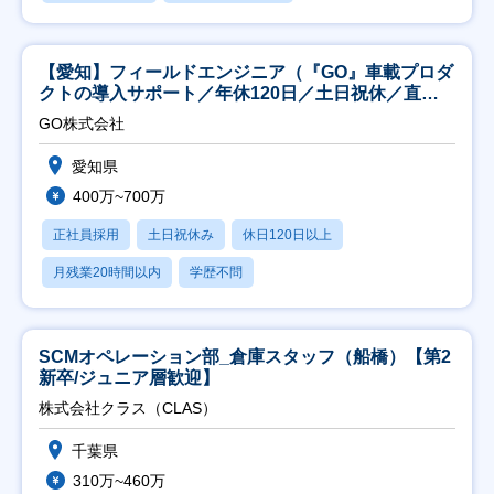
【愛知】フィールドエンジニア（『GO』車載プロダ
クトの導入サポート／年休120日／土日祝休／直行
直帰
GO株式会社
愛知県
400万~700万
正社員採用
土日祝休み
休日120日以上
月残業20時間以内
学歴不問
SCMオペレーション部_倉庫スタッフ（船橋）【第2
新卒/ジュニア層歓迎】
株式会社クラス（CLAS）
千葉県
310万~460万