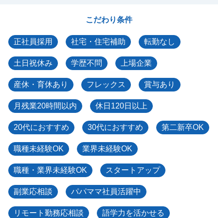
こだわり条件
正社員採用
社宅・住宅補助
転勤なし
土日祝休み
学歴不問
上場企業
産休・育休あり
フレックス
賞与あり
月残業20時間以内
休日120日以上
20代におすすめ
30代におすすめ
第二新卒OK
職種未経験OK
業界未経験OK
職種・業界未経験OK
スタートアップ
副業応相談
パパママ社員活躍中
リモート勤務応相談
語学力を活かせる