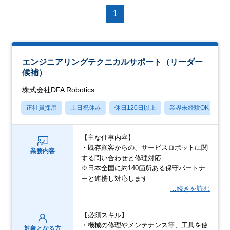
1
エンジニアリングテクニカルサポート（リーダー
候補）
株式会社DFA Robotics
正社員採用
土日祝休み
休日120日以上
業界未経験OK
産
【主な仕事内容】
・既存顧客からの、サービスロボットに関
業務内容
する問い合わせと修理対応
※日本全国に約140箇所ある保守パートナ
ーと連携し対応します
…続きを読む
【必須スキル】
・機械の修理やメンテナンス等、工具を使
対象となる方