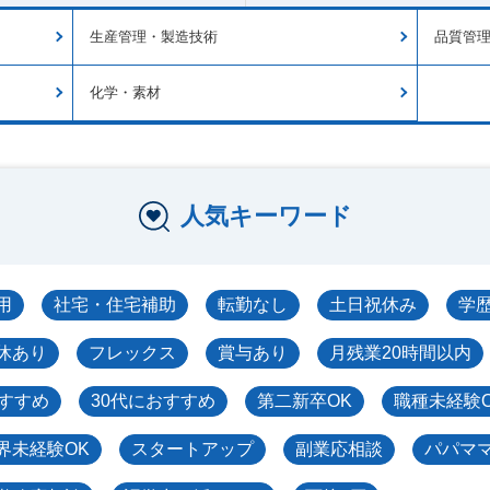
生産管理・製造技術
品質管
化学・素材
人気キーワード
用
社宅・住宅補助
転勤なし
土日祝休み
学
休あり
フレックス
賞与あり
月残業20時間以内
おすすめ
30代におすすめ
第二新卒OK
職種未経験
界未経験OK
スタートアップ
副業応相談
パパマ