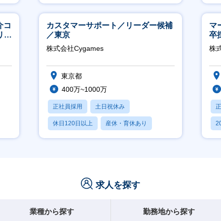
賞与あり
介コ
カスタマーサポート／リーダー候補
マ
リモ
／東京
卒
ー
株式会社Cygames
株
実
東京都
400万~1000万
正社員採用
土日祝休み
休日120日以上
産休・育休あり
2
月残業20時間以内
休
求人を探す
業種から探す
勤務地から探す