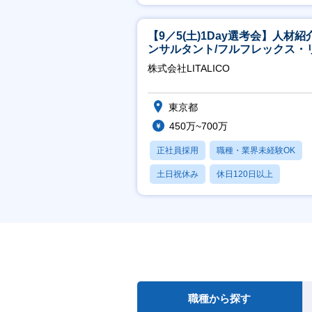
賞与あり
【9／5(土)1Day選考会】人材紹
ンサルタント/フルフレックス・
ート/育休最長6年取得可
株式会社LITALICO
東京都
450万~700万
正社員採用
職種・業界未経験OK
土日祝休み
休日120日以上
産休・育休あり
職種から探す