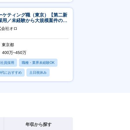
転勤なし
ーケティング職（東京）【第二新
採用／未経験から大規模案件のマ
ケティングが経験できる／研修充
式会社オロ
】
東京都
400万~450万
正社員採用
職種・業界未経験OK
0代におすすめ
土日祝休み
日120日以上
年収から探す