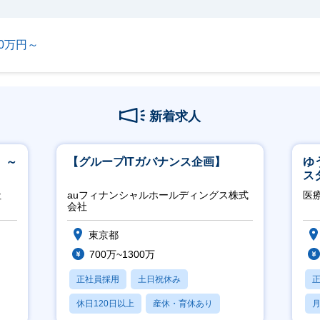
00万円～
新着求人
 ～
【グループITガバナンス企画】
ゆ
ス
社
auフィナンシャルホールディングス株式
医
会社
東京都
700万~1300万
正社員採用
土日祝休み
休日120日以上
産休・育休あり
月