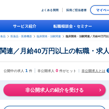
マイペ
よくある質問
採用ご担当者様
サービス紹介
転職相談会・セミナー
・食品
医薬品・医療機器
臨床開発・治験関連
臨床開発・治験関連／月給40万円
関連／月給40万円以上の転職・求
1
0
非公開求人とは
公開中の求人
件
非公開求人
件がヒット
非公開求人の紹介を受ける