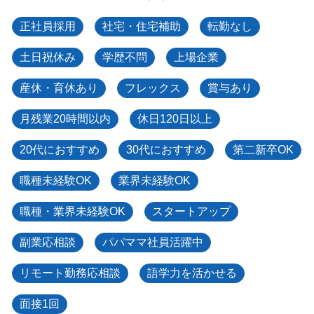
正社員採用
社宅・住宅補助
転勤なし
土日祝休み
学歴不問
上場企業
産休・育休あり
フレックス
賞与あり
月残業20時間以内
休日120日以上
20代におすすめ
30代におすすめ
第二新卒OK
職種未経験OK
業界未経験OK
職種・業界未経験OK
スタートアップ
副業応相談
パパママ社員活躍中
リモート勤務応相談
語学力を活かせる
面接1回