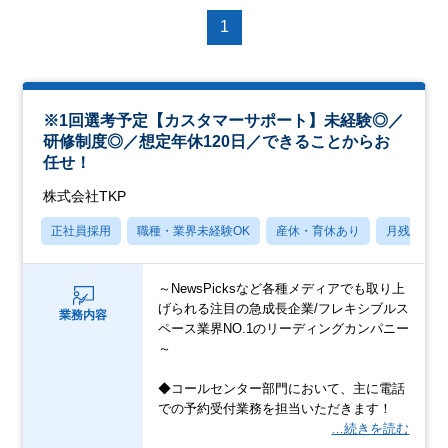
1
※1回選考予定【カスタマーサポート】未経験◎／
研修制度◎／想定年休120日／できることからお
任せ！
株式会社TKP
正社員採用
職種・業界未経験OK
産休・育休あり
月残業20
～NewsPicksなど各種メディアでも取り上
げられる注目の急成長企業/フレキシブルス
業務内容
ペース業界NO.1のリーディングカンパニー
～
◆コールセンター部門において、主に電話
での予約受付業務を担当いただきます！
…続きを読む