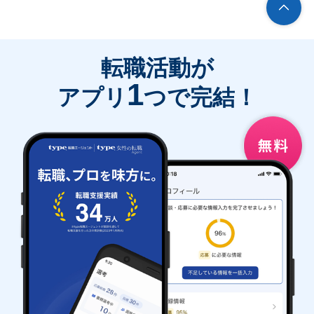
転職活動が
1
アプリ
つで完結！