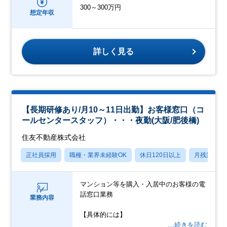
300～300万円
想定年収
詳しく見る
【長期研修あり/月10～11日出勤】お客様窓口（コ
ールセンタースタッフ）・・・夜勤(大阪/肥後橋)
住友不動産株式会社
正社員採用
職種・業界未経験OK
休日120日以上
月残業20
マンション等を購入・入居中のお客様の電
話窓口業務
業務内容
【具体的には】
…続きを読む