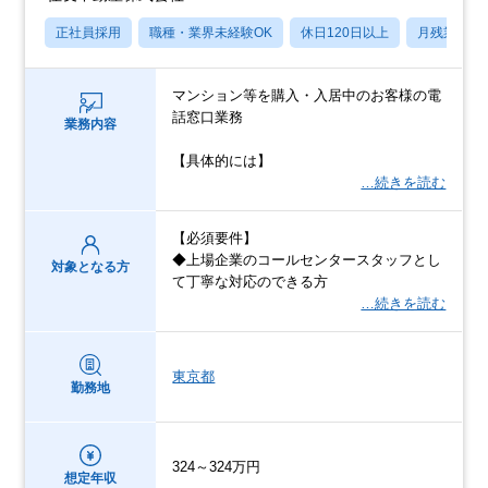
正社員採用
職種・業界未経験OK
休日120日以上
月残業20
マンション等を購入・入居中のお客様の電
話窓口業務
業務内容
【具体的には】
…続きを読む
【必須要件】
◆上場企業のコールセンタースタッフとし
対象となる方
て丁寧な対応のできる方
…続きを読む
東京都
勤務地
324～324万円
想定年収