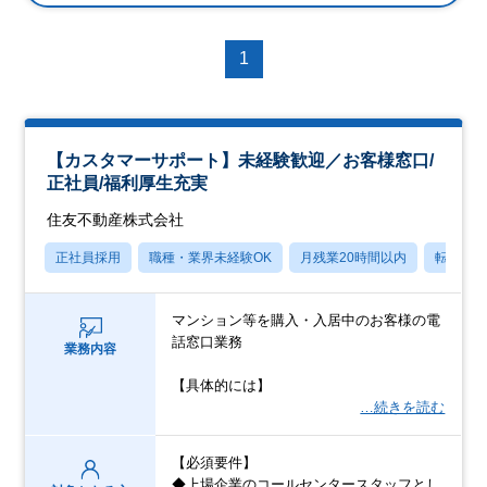
1
【カスタマーサポート】未経験歓迎／お客様窓口/
正社員/福利厚生充実
住友不動産株式会社
正社員採用
職種・業界未経験OK
月残業20時間以内
転勤な
マンション等を購入・入居中のお客様の電
話窓口業務
業務内容
【具体的には】
…続きを読む
【必須要件】
◆上場企業のコールセンタースタッフとし